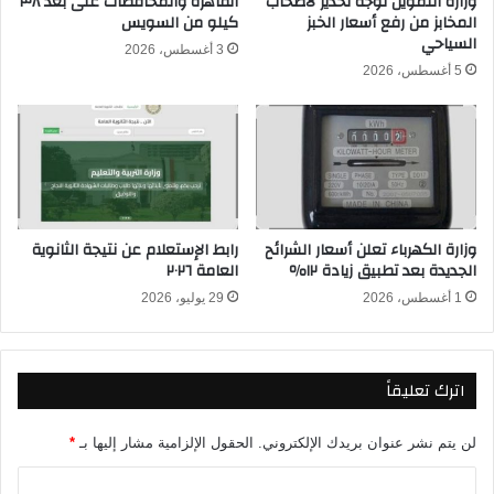
وزارة التموين توجه تحذير لأصحاب
القاهرة والمحافظات على بعد ٣٨
المخابز من رفع أسعار الخبز
كيلو من السويس
ل
2
السياحي
آ
/
3 أغسطس، 2026
م
2
5 أغسطس، 2026
ا
0
ل
2
أ
5
م
ف
ا
ي
م
م
و
خ
وزارة الكهرباء تعلن أسعار الشرائح
رابط الإستعلام عن نتيجة الثانوية
س
ت
الجديدة بعد تطبيق زيادة ١٢٪
العامة ٢٠٢٦
ت
ل
ه
1 أغسطس، 2026
29 يوليو، 2026
ف
ا
م
م
ح
ب
ل
اترك تعليقاً
ا
ا
ل
ت
د
ا
لن يتم نشر عنوان بريدك الإلكتروني.
الحقول الإلزامية مشار إليها بـ
*
و
ل
ر
ا
ص