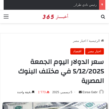
رئيس نادي طرابزون سبور يؤكد على أهمية دور تريزيجيه في حسم صفقة محمد صلاح
بحث عن
الق
الرئيسية
/
اخبار مصر
اخبار مصر
اقتصاد
سعر الدولار اليوم الجمعة
5/12/2025 في مختلف البنوك
المصرية
Esraa Gabr
أ
5 ديسمبر، 2025
1٬773
دقيقة واحدة
ر
س