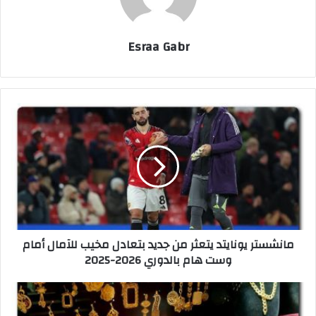
Esraa Gabr
م
ا
ن
ش
س
ت
ر
ي
و
مانشستر يونايتد يتعثر من جديد بتعادل مخيب للآمال أمام
ن
وست هام بالدوري 2026-2025
ا
ي
ت
أ
د
س