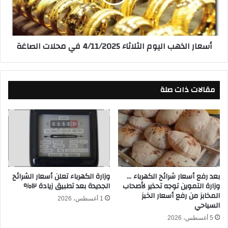
ر
ا
ا
ل
ل
ذ
ت
ه
أسعار الذهب اليوم الثلاثاء 4/11/2025 في محلات الصاغة
ر
ب
ن
ا
د
ل
.
ي
مقالات ذات صلة
.
و
إ
م
ل
ا
ي
ل
ك
ث
م
ل
ا
ا
ل
ث
ت
بعد رفع أسعار شرائح الكهرباء …
وزارة الكهرباء تعلن أسعار الشرائح
ا
وزارة التموين توجه تحذير لأصحاب
الجديدة بعد تطبيق زيادة ١٢٪
ف
ء
المخابز من رفع أسعار الخبز
ا
4
1 أغسطس، 2026
السياحي
ص
/
ي
1
5 أغسطس، 2026
ل
1