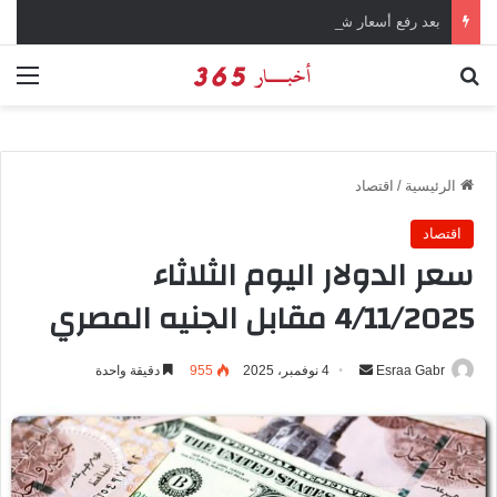
بعد رفع أسعار شرائح الكهرباء … وزارة التموين توجه تحذير لأصحاب المخابز من رفع أسعار الخبز السياحي
بحث عن
الق
الرئيسية
/
اقتصاد
اقتصاد
سعر الدولار اليوم الثلاثاء
4/11/2025 مقابل الجنيه المصري
Esraa Gabr
أ
4 نوفمبر، 2025
955
دقيقة واحدة
ر
س
ل
ب