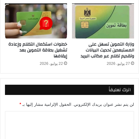
/
2
0
2
5
ف
وزارة التموين تسهل على
خطوات استكمال التظلم وإعادة
ي
المستبعدين تحديث البيانات
تشغيل بطاقة التموين بعد
م
وتقديم تظلم عبر مكاتب البريد
إيقافها
ح
27 يوليو، 2026
22 يوليو، 2026
ل
ا
ت
ا
اترك تعليقاً
ل
ص
ا
لن يتم نشر عنوان بريدك الإلكتروني.
الحقول الإلزامية مشار إليها بـ
*
غ
ا
ة
ل
ت