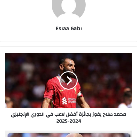
Esraa Gabr
م
ح
م
د
ص
ل
ا
ح
ي
محمد صلاح يفوز بجائزة أفضل لاعب في الدوري الإنجليزي
ف
2024-2025
و
ز
ب
م