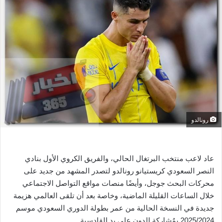
ل
ب
ر
ي
د
ا
إ
ل
ك
ت
رونالدو
ر
و
ن
ي
عاد لاعب منتخب البرتغال الحالي، والفريق الكروي الأول بنادي
ا
النصر السعودي كريستيانو رونالدو لتصدر المشهد من جديد على
محركات البحث جوجل، وأيضًا منصات مواقع التواصل الاجتماعي
خلال الساعات القليلة الماضية، وخاصة بعد أن تلقى العالمي هزيمة
جديدة في النسخة الحالية من عمر بطولة الدوري السعودي موسم
2025/2024 بمُشاركة الدون على يد القادسية.