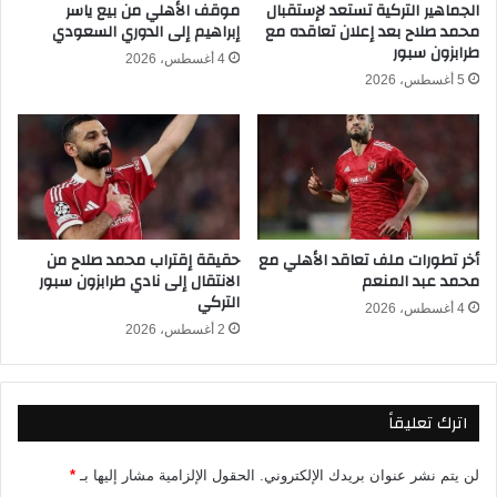
ا
د
الجماهير التركية تستعد لإستقبال
موقف الأهلي من بيع ياسر
ل
محمد صلاح بعد إعلان تعاقده مع
إبراهيم إلى الدوري السعودي
ي
طرابزون سبور
إ
و
4 أغسطس، 2026
ن
ل
5 أغسطس، 2026
ج
ا
ل
ف
ي
ت
ز
ر
ي
ة
2
إ
0
ض
أخر تطورات ملف تعاقد الأهلي مع
حقيقة إقتراب محمد صلاح من
2
ا
محمد عبد المنعم
الانتقال إلى نادي طرابزون سبور
4
ف
التركي
-
ي
4 أغسطس، 2026
2
2 أغسطس، 2026
ة
0
.
2
.
5
.
اترك تعليقاً
إ
ل
ي
لن يتم نشر عنوان بريدك الإلكتروني.
الحقول الإلزامية مشار إليها بـ
*
ك