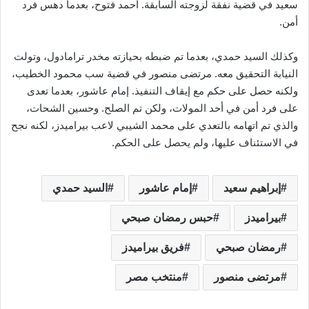
سعيد في قضية نفقة لزوجته السابقة. أحمد فتوح، بعدما دهس فرد
أمن.
وكذلك السيد حمدي، بعدما تم ضبطه بحيازته مخدر ترامادول، وتولت
النيابة التحقيق معه. مرتضى منصور في قضية سب محمود الخطيب،
ولكنه حصل على حكم مع إيقاف التنفيذ. إمام عاشور، بعدما تعدى
على فرد أمن في أحد المولات، ولكن تم الصلح. وحسين الشحات،
والذي تم اتهامه بالتعدي على محمد الشيبي لاعب بيراميدز، لكنه نجح
في الاستئناف عليها، ولم يحصل على الحكم.
إبراهيم سعيد
إمام عاشور
السيد حمدي
بيراميدز
حبس رمضان صبحي
رمضان صبحي
فريق بيراميدز
مرتضى منصور
منتخب مصر