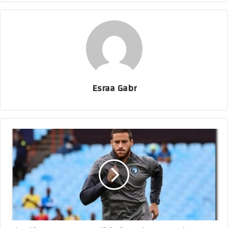
Esraa Gabr
ح
ب
س
ر
م
ض
ا
ن
ص