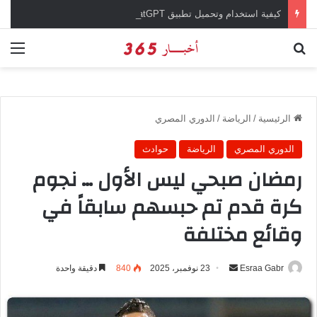
كيفية استخدام وتحميل تطبيق chatGPT وإجراء المحادثات المباشرة والمراسلات الفورية
بحث عن
الق
الرئيسية
/
الرياضة
/
الدوري المصري
الدوري المصري
الرياضة
حوادث
رمضان صبحي ليس الأول … نجوم
كرة قدم تم حبسهم سابقاً في
وقائع مختلفة
Esraa Gabr
أ
23 نوفمبر، 2025
840
دقيقة واحدة
ر
س