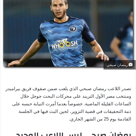
ل
ب
ر
ي
د
ا
إ
ل
ك
رمضان صبحي
ت
ر
و
تصدر اللاعب رمضان صبحي الذي يلعب ضمن صفوف فريق بيراميدز
ن
ومنتخب مصر الأول التريند على محركات البحث جوجل خلال
ي
ا
الساعات القليلة الماضية. خصوصاً بعدما أمرت النيابة حبسه على
ذمة التحقيقات في قضية التزوير، لحين البث فيها في الجلسة
القادمة يوم 25 من الشهر الجاري.
رمضان صبحي ليس اللاعب الوحيد