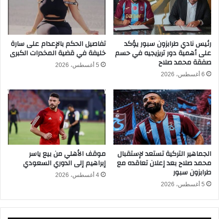
د
ي
ي
ه
ي
ا
ع
ل
رئيس نادي طرابزون سبور يؤكد
تفاصيل الحكم بالإعدام على سارة
ت
على أهمية دور تريزيجيه في حسم
خليفة في قضية المخدرات الكبرى
م
صفقة محمد صلاح
ذ
ص
5 أغسطس، 2026
ر
ر
6 أغسطس، 2026
ع
ي
ن
ف
ا
ي
س
خ
ت
ت
ك
ا
م
م
الجماهير التركية تستعد لإستقبال
موقف الأهلي من بيع ياسر
ا
ت
محمد صلاح بعد إعلان تعاقده مع
إبراهيم إلى الدوري السعودي
ل
ع
طرابزون سبور
ا
ا
4 أغسطس، 2026
ل
5 أغسطس، 2026
م
ق
ل
ض
ا
ي
ت