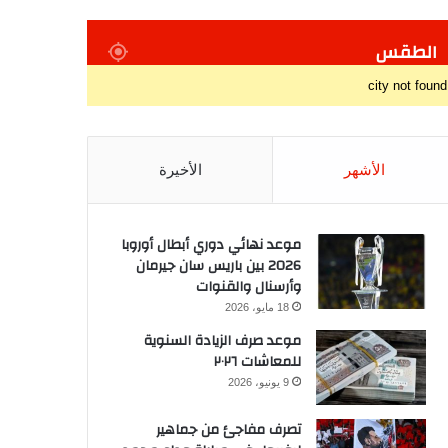
الطقس
city not found
الأشهر
الأخيرة
موعد نهائي دوري أبطال أوروبا
2026 بين باريس سان جيرمان
وأرسنال والقنوات
18 مايو، 2026
موعد صرف الزيادة السنوية
للمعاشات ٢٠٢٦
9 يونيو، 2026
تصرف مفاجئ من جماهير