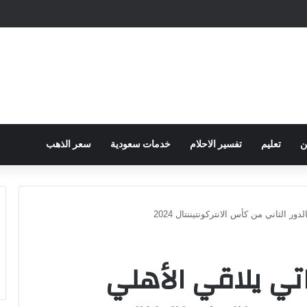
ح الكهرباء … وزارة التموين توجه تحذير لأصحاب المخابز من رفع أسعار الخبز السيا
ن
تعليم
تفسير الاحلام
خدمات سعودية
سعر الذهب
دور الثاني من كأس الانتركونتيننتال 2024
راتي يلاقي الأهلي