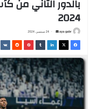
بالدور الثاني من كأس
2024
aya gabr
أ
24 سبتمبر، 2024
ر
فيسبوك
‫X
لينكدإن
‏Tumblr
بينتيريست
‏Reddit
‏te
س
ل
ب
ر
ي
د
ا
إ
ل
ك
ت
ر