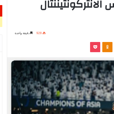
 الانتركونتيننتال
928
دقيقة واحدة
VKontak
Odnoklassniki
‫Pocket