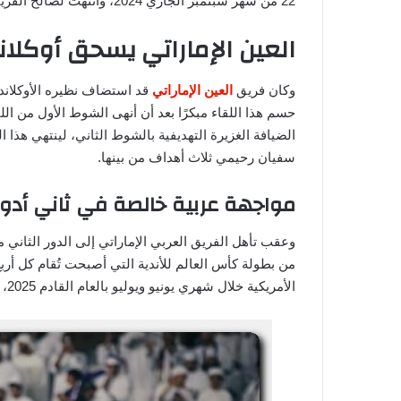
22 من شهر سبتمبر الجاري 2024، وانتهت لصالح الفريق العربي بستة أهداف مقابل هدفين.
العين الإماراتي يسحق أوكل
وكان فريق
العين الإماراتي
قد استضاف نظيره الأوكلاند
حسم هذا اللقاء مبكرًا بعد أن أنهى الشوط الأول من ا
الضيافة الغزيرة التهديفية بالشوط الثاني، لينتهي هذا
سفيان رحيمي ثلاث أهداف من بينها.
مواجهة عربية خالصة في ثاني أدوار ب
وعقب تأهل الفريق العربي الإماراتي إلى الدور الثاني م
من بطولة كأس العالم للأندية التي أصبحت تُقام كل أرب
الأمريكية خلال شهري يونيو ويوليو بالعام القادم 2025، فإنه قد ضرب موعدًا مع الشقيق العربي المصري الأهلي.