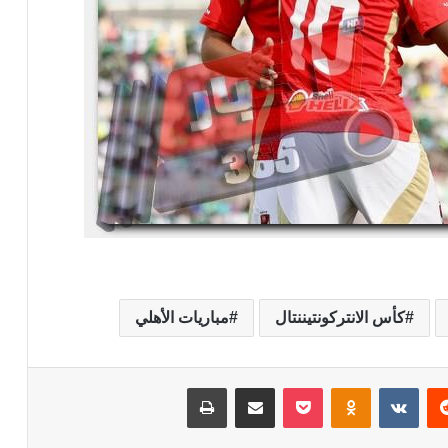
كأس الانتركونتيننتال
مباريات الأهلي
‏Reddit
‏VKontakte
Odnoklassniki
‫Pocket
مشاركة عبر البريد
طباعة