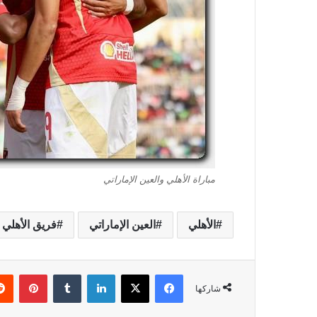
مباراة الأهلي والعين الإماراتي
الأهلي
العين الإماراتي
فريق الأهلي
فيسبوك
‫X
لينكدإن
‏Tumblr
بينتيريست
شاركها