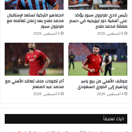
م
ي
ا
ن
ل
ا
رئيس نادي طرابزون سبور يؤكد
الجماهير التركية تستعد لإستقبال
ك
على أهمية دور تريزيجيه في حسم
محمد صلاح بعد إعلان تعاقده مع
ف
صفقة محمد صلاح
طرابزون سبور
ف
ا
ي
س
6 أغسطس، 2026
5 أغسطس، 2026
ا
و
ل
ب
د
ث
و
م
ر
ب
ي
ا
ا
ش
موقف الأهلي من بيع ياسر
أخر تطورات ملف تعاقد الأهلي مع
ل
ر
إبراهيم إلى الدوري السعودي
محمد عبد المنعم
م
ف
ص
ي
4 أغسطس، 2026
4 أغسطس، 2026
ر
ت
ي
ص
2
ف
اترك تعليقاً
0
ي
2
ا
5
ت