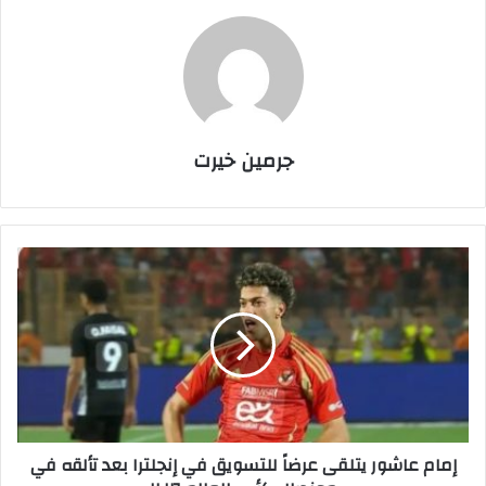
جرمين خيرت
إ
م
ا
م
ع
ا
ش
و
ر
إمام عاشور يتلقى عرضاً للتسويق في إنجلترا بعد تألقه في
ي