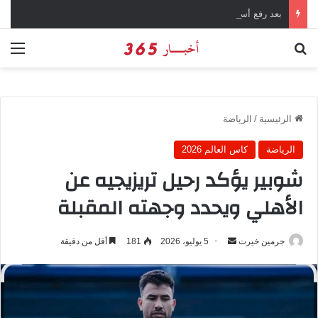
بعد رفع أسعار شرائح الكهرباء … وزارة التموين توجه تحذير لأصحاب المخابز من رفع أسعار الخبز السياحي
بحث عن
الق
الرئيسية
/
الرياضة
الرياضة
كاس العالم 2026
شوبير يؤكد رحيل تريزيجيه عن
الأهلي ويحدد وجهته المقبلة
جرمين خيرت
أ
5 يوليو، 2026
181
أقل من دقيقة
ر
س
ل
ب