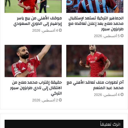
ر
س
ا
ا
ب
ف
الجماهير التركية تستعد لإستقبال
موقف الأهلي من بيع ياسر
ع
محمد صلاح بعد إعلان تعاقده مع
إبراهيم إلى الدوري السعودي
ي
طرابزون سبور
د
ر
4 أغسطس، 2026
ت
ب
5 أغسطس، 2026
أ
ع
ل
ن
ق
ه
ه
ا
ف
ئ
ي
ي
م
ك
أخر تطورات ملف تعاقد الأهلي مع
حقيقة إقتراب محمد صلاح من
و
أ
محمد عبد المنعم
الانتقال إلى نادي طرابزون سبور
ن
س
التركي
د
ا
4 أغسطس، 2026
ي
2 أغسطس، 2026
ل
ا
ع
ل
ا
ك
ل
اترك تعليقاً
أ
م