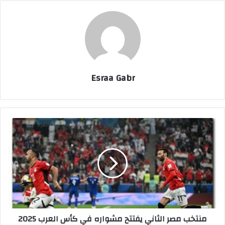
Esraa Gabr
م
ن
ت
خ
ب
م
ص
ر
ا
منتخب مصر الثاني يفتتح مشواره في كأس العرب 2025
ل