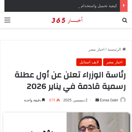
كيفية تحميل واستخدام تطبيق Canva للهواتف الذكية
بحث عن
الق
الرئيسية
/
اخبار مصر
اخبار مصر
لايف استايل
رئاسة الوزراء تعلن عن أول عطلة
رسمية قادمة في يناير 2026
Esraa Gabr
أ
2 ديسمبر، 2025
875
دقيقة واحدة
ر
س
ل
ب