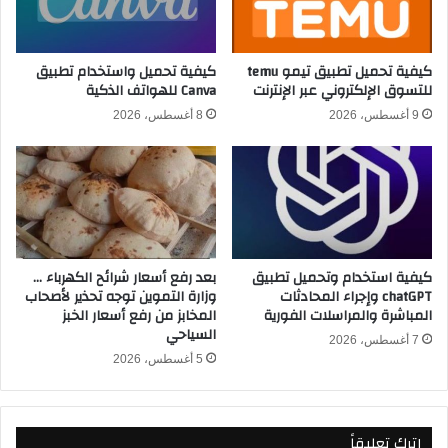
ل
ا
ع
ر
ر
ه
ب
ف
كيفية تحميل تطبيق تيمو temu
كيفية تحميل واستخدام تطبيق
2
للتسوق الإلكتروني عبر الإنترنت
Canva للهواتف الذكية
ي
0
ك
9 أغسطس، 2026
8 أغسطس، 2026
2
أ
5
س
ب
ا
ت
ل
ع
ع
ا
ر
د
ب
كيفية استخدام وتحميل تطبيق
بعد رفع أسعار شرائح الكهرباء …
ل
2
chatGPT وإجراء المحادثات
وزارة التموين توجه تحذير لأصحاب
أ
0
المباشرة والمراسلات الفورية
المخابز من رفع أسعار الخبز
م
2
السياحي
ا
5
7 أغسطس، 2026
م
5 أغسطس، 2026
ب
ا
ف
ل
و
ك
ز
اترك تعليقاً
و
ك