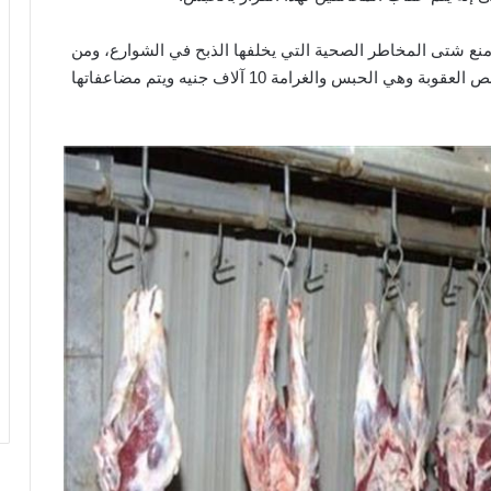
نع شتى المخاطر الصحية التي يخلفها الذبح في الشوارع، ومن
ثم يجب أن يلتزم الجزار بهذا القرار حتى لا تُطبق عليه نص العقوبة وهي الحبس والغرامة 10 آلاف جنيه ويتم مضاعفاتها