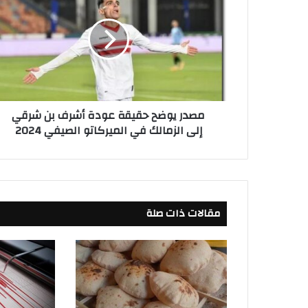
د
ر
ي
و
ض
ح
ح
مصدر يوضح حقيقة عودة أشرف بن شرقي
ق
إلى الزمالك في الميركاتو الصيفي 2024
ي
ق
ة
ع
و
د
مقالات ذات صلة
ة
أ
ش
ر
ف
ب
ن