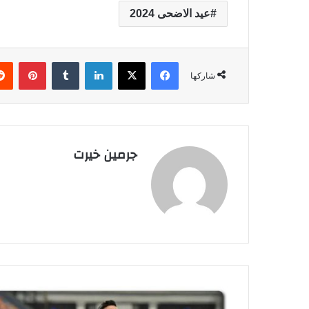
عيد الاضحى 2024
فيسبوك
‫X
لينكدإن
‏Tumblr
بينتيريست
شاركها
جرمين خيرت
م
ص