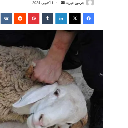
جرمين خيرت
أ
1 أكتوبر، 2024
ر
فيسبوك
‫X
لينكدإن
‏Tumblr
بينتيريست
‏Reddit
‏te
س
ل
ب
ر
ي
د
ا
إ
ل
ك
ت
ر
و
ن
ي
ا