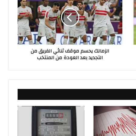
ز
م
ا
ل
ك
ي
ح
الزمالك يحسم موقف ثنائي الفريق من
س
التجديد بعد العودة من المنتخب
م
م
و
ق
ف
ث
ن
ا
ئ
ي
ا
ل
ف