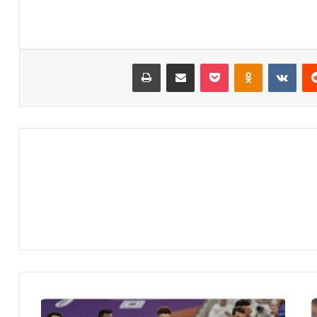
‏Reddit
‏VKontakte
Odnoklassniki
‫Pocket
مشاركة عبر البريد
طباعة
ا
ل