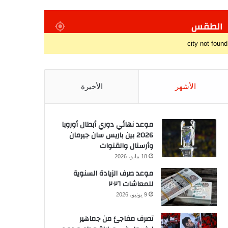
الطقس
city not found
الأشهر
الأخيرة
موعد نهائي دوري أبطال أوروبا
2026 بين باريس سان جيرمان
وأرسنال والقنوات
18 مايو، 2026
موعد صرف الزيادة السنوية
للمعاشات ٢٠٢٦
9 يونيو، 2026
تصرف مفاجئ من جماهير