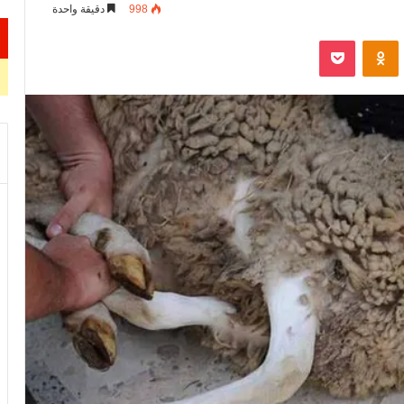
998
دقيقة واحدة
VKontak
Odnoklassniki
‫Pocket