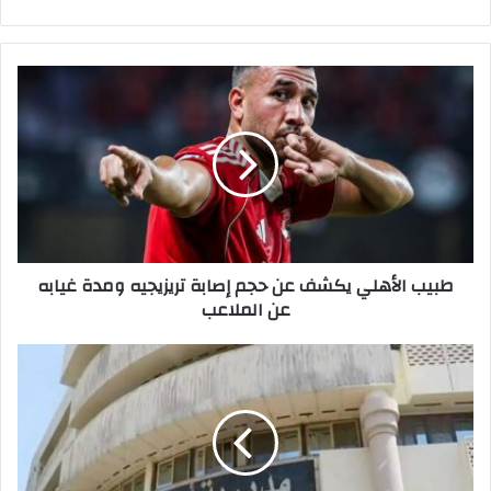
ط
ب
ي
ب
ا
ل
أ
ه
ل
طبيب الأهلي يكشف عن حجم إصابة تريزيجيه ومدة غيابه
ي
عن الملاعب
ي
ك
ش
م
ف
ب
ع
ا
ن
ح
ح
ث
ج
ا