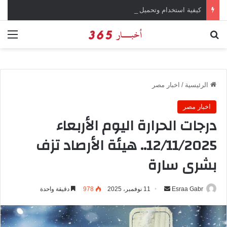
كيفية استخدام وتحميل تطبيق X تويتر سابقاً
بحث عن
الق
الرئيسية
/
اخبار مصر
اخبار مصر
درجات الحرارة اليوم الأربعاء
12/11/2025.. هيئة الأرصاد تزف
بشرى سارة
Esraa Gabr
أ
11 نوفمبر، 2025
978
دقيقة واحدة
ر
س
ل