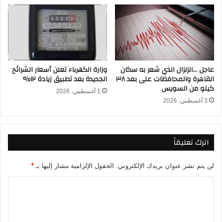
ه
ت
ع
ا
ن
ة
ا
د
ل
ا
م
خ
عاجل …الزلزال الذي شعر به سكان
وزارة الكهرباء تعلن أسعار الشرائح
ل
ل
القاهرة والمحافظات على بعد ٣٨
الجديدة بعد تطبيق زيادة ١٢٪
ا
ش
كيلو من السويس
ع
1 أغسطس، 2026
ق
3 أغسطس، 2026
ب
ة
ب
ب
و
اترك تعليقاً
ل
ا
ق
لن يتم نشر عنوان بريدك الإلكتروني.
الحقول الإلزامية مشار إليها بـ
*
ا
ا
ل
د
ل
ك
ت
ر