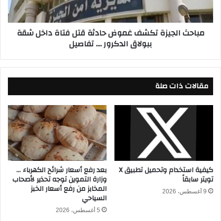
م
ل
إ
ج
ص
ي
مباحث الجيزة تكشف غموض حادثة قتل فتاة داخل شقة
ا
ز
ببولاق الدكرور .... تفاصيل
ب
ة
ة
ت
ت
ك
ر
ش
ي
مقالات ذات صلة
ف
ز
غ
ي
م
ج
و
ي
ض
ه
ح
و
ا
م
د
د
ث
كيفية استخدام وتحميل تطبيق X
بعد رفع أسعار شرائح الكهرباء …
ة
تويتر سابقاً
وزارة التموين توجه تحذير لأصحاب
ة
المخابز من رفع أسعار الخبز
غ
ق
9 أغسطس، 2026
السياحي
ي
ت
ا
ل
5 أغسطس، 2026
ب
ف