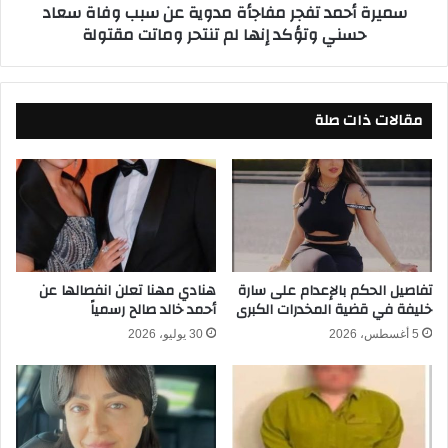
سميرة أحمد تفجر مفاجأة مدوية عن سبب وفاة سعاد
ل
ت
حسني وتؤكد إنها لم تنتحر وماتت مقتولة
ل
ف
م
ج
ط
ر
ر
م
ب
مقالات ذات صلة
ف
إ
ا
س
ج
م
أ
ا
ة
ع
م
ي
د
ل
و
ا
ي
تفاصيل الحكم بالإعدام على سارة
هنادي مهنا تعلن انفصالها عن
ل
خليفة في قضية المخدرات الكبرى
أحمد خالد صالح رسمياً
ة
ل
ع
5 أغسطس، 2026
30 يوليو، 2026
ي
ن
ث
س
ي
ب
ب
ب
ع
و