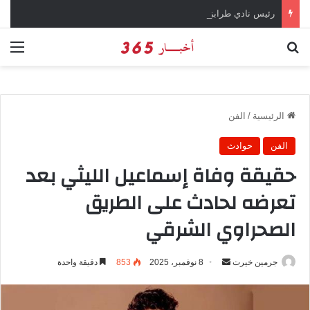
رئيس نادي طرابزون سبور يؤكد على أهمية دور تريزيجيه في حسم صفقة محمد صلاح
بحث عن
الق
الرئيسية
/
الفن
الفن
حوادث
حقيقة وفاة إسماعيل الليثي بعد
تعرضه لحادث على الطريق
الصحراوي الشرقي
جرمين خيرت
أ
8 نوفمبر، 2025
853
دقيقة واحدة
ر
س