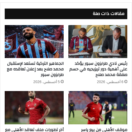
ع
ب
ب
مقالات ذات صلة
ح
د
ا
ا
ر
ل
س
ر
م
ا
ر
ز
م
ق
ى
س
ا
ن
رئيس نادي طرابزون سبور يؤكد
الجماهير التركية تستعد لإستقبال
على أهمية دور تريزيجيه في حسم
محمد صلاح بعد إعلان تعاقده مع
ل
ة
صفقة محمد صلاح
طرابزون سبور
ز
ب
م
ت
6 أغسطس، 2026
5 أغسطس، 2026
ا
ه
ل
م
ك
ة
ن
ش
ر
ف
موقف الأهلي من بيع ياسر
أخر تطورات ملف تعاقد الأهلي مع
ي