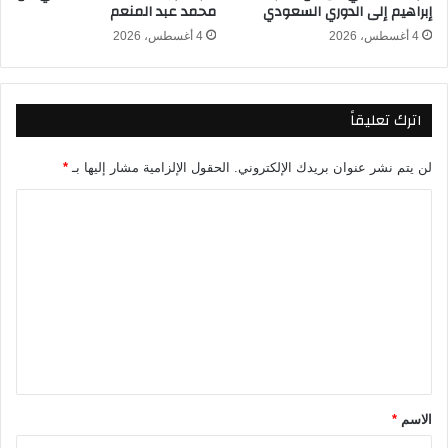
إبراهيم إلى الدوري السعودي
محمد عبد المنعم
د
ي
4 أغسطس، 2026
4 أغسطس، 2026
و
ه
ا
اترك تعليقاً
ت
خ
ا
لن يتم نشر عنوان بريدك الإلكتروني.
الحقول الإلزامية مشار إليها بـ
*
د
ش
ا
ه
ل
و
ت
ت
ر
ع
ح
ل
ي
ل
ي
ه
ق
ا
ل
*
الاسم
*
ق