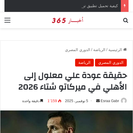
كيفية تحميل تطبيق تيمو temu للتسوق الإلكتروني عبر الإنترنت
بحث عن
الق
الرئيسية
/
الرياضة
/
الدوري المصري
الدوري المصري
الرياضة
حقيقة عودة علي معلول إلى
الأهلي في ميركاتو شتاء 2026
Esraa Gabr
أ
5 نوفمبر، 2025
1٬159
دقيقة واحدة
ر
س
ل
ب