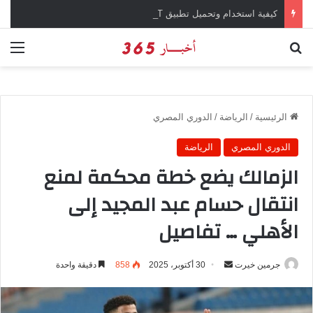
كيفية استخدام وتحميل تطبيق chatGPT وإجراء المحادثات المباشرة والمراسلات الفورية
بحث عن
الق
الرئيسية
/
الرياضة
/
الدوري المصري
الدوري المصري
الرياضة
الزمالك يضع خطة محكمة لمنع
انتقال حسام عبد المجيد إلى
الأهلي … تفاصيل
جرمين خيرت
أ
30 أكتوبر، 2025
858
دقيقة واحدة
ر
س