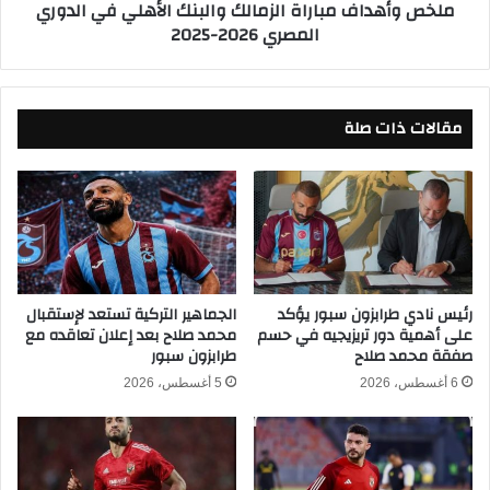
ملخص وأهداف مباراة الزمالك والبنك الأهلي في الدوري
ث
ف
المصري 2026-2025
ق
م
ي
ب
ل
ا
اً
ر
ع
مقالات ذات صلة
ا
ل
ة
ى
ا
ا
ل
ل
ز
ب
م
ن
ا
ك
ل
ا
ك
رئيس نادي طرابزون سبور يؤكد
الجماهير التركية تستعد لإستقبال
ل
على أهمية دور تريزيجيه في حسم
محمد صلاح بعد إعلان تعاقده مع
و
صفقة محمد صلاح
طرابزون سبور
أ
ا
ه
ل
6 أغسطس، 2026
5 أغسطس، 2026
ل
ب
ي
ن
ف
ك
ي
ا
ا