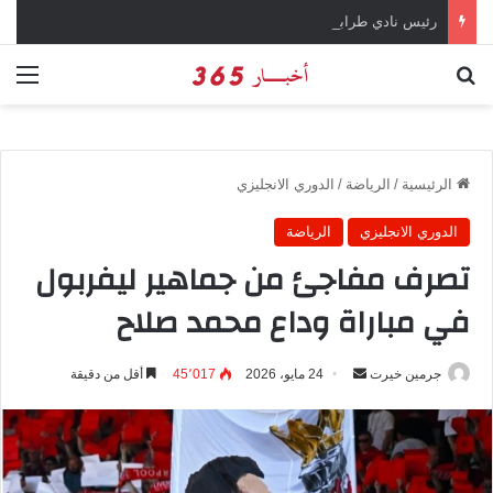
رئيس نادي طرابزون سبور يؤكد على أهمية دور تريزيجيه في حسم صفقة محمد صلاح
بحث عن
الق
الرئيسية
/
الرياضة
/
الدوري الانجليزي
الدوري الانجليزي
الرياضة
تصرف مفاجئ من جماهير ليفربول
في مباراة وداع محمد صلاح
جرمين خيرت
أ
24 مايو، 2026
45٬017
أقل من دقيقة
ر
س
ل
ب