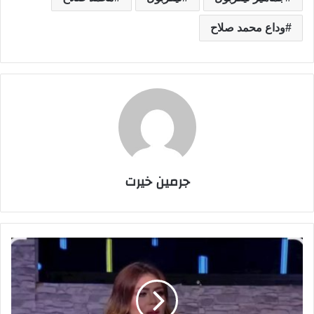
وداع محمد صلاح
جرمين خيرت
ت
ف
ا
ص
ي