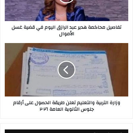
ل
م
ح
ا
تفاصيل محاكمة هدير عبد الرازق اليوم في قضية غسل
ك
الأموال
م
ة
ه
و
د
ز
ي
ا
ر
ر
ع
ة
ب
ا
د
ل
ا
ت
ل
ر
وزارة التربية والتعليم تعلن طريقة الحصول على أرقام
ر
ب
جلوس الثانوية العامة ٢٠٢٦
ا
ي
ز
ة
ق
و
ا
ا
ل