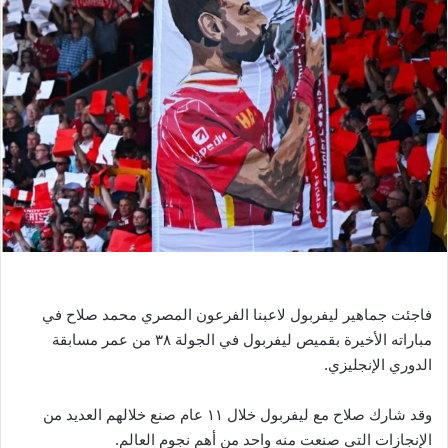
ر
ي
د
ا
إ
ل
ك
ت
ر
و
ن
ي
ا
فاجئت جماهير ليفربول لاعبنا الفرعون المصري محمد صلاح في
مباراته الأخيرة بقميص ليفربول في الجولة ٣٨ من عمر مسابقة
الدوري الإنجليزي.
وقد شارك صلاح مع ليفربول خلال ١١ عام صنع خلالهم العديد من
الإنجازات التي صنعت منه واحد من أهم نجوم العالم.