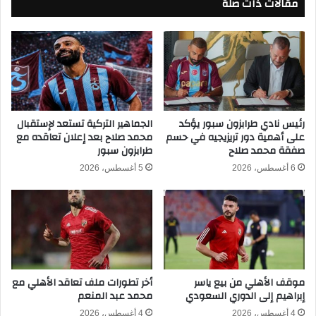
مقالات ذات صلة
ل
ي
ت
و
ع
م
ل
ف
ي
ي
م
ق
ت
ض
ع
ي
ل
رئيس نادي طرابزون سبور يؤكد
الجماهير التركية تستعد لإستقبال
ة
على أهمية دور تريزيجيه في حسم
محمد صلاح بعد إعلان تعاقده مع
ن
صفقة محمد صلاح
طرابزون سبور
غ
ط
س
ر
6 أغسطس، 2026
5 أغسطس، 2026
ل
ي
ا
ق
ل
ة
أ
ا
م
ل
و
ح
ا
ص
موقف الأهلي من بيع ياسر
أخر تطورات ملف تعاقد الأهلي مع
ل
و
إبراهيم إلى الدوري السعودي
محمد عبد المنعم
ل
ع
4 أغسطس، 2026
4 أغسطس، 2026