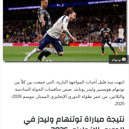
ل
ب
ر
ي
د
ا
إ
ل
ك
توتنهام
ت
ر
و
انتهت منذ قليل أحداث المواجهة النارية، التي جمعت بين كلاً من
ن
توتنهام هوتسبير وليدز يونايتد. ضمن منافسات الجولة السادسة
ي
والثلاثين، من عمر بطولة الدوري الإنجليزي الممتاز، موسم 2026-
ا
2025.
نتيجة مباراة توتنهام وليدز في