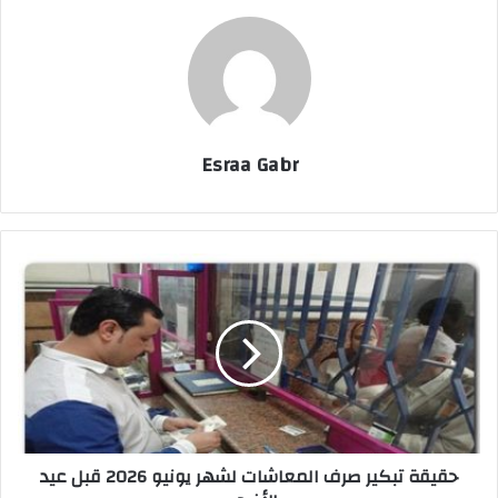
Esraa Gabr
ح
ق
ي
ق
ة
ت
ب
ك
ي
حقيقة تبكير صرف المعاشات لشهر يونيو 2026 قبل عيد
ر