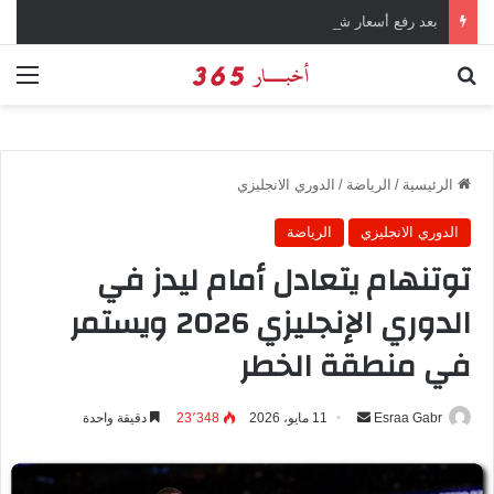
بعد رفع أسعار شرائح الكهرباء … وزارة التموين توجه تحذير لأصحاب المخابز من رفع أسعار الخبز السياحي
بحث عن
الق
الرئيسية
/
الرياضة
/
الدوري الانجليزي
الدوري الانجليزي
الرياضة
توتنهام يتعادل أمام ليدز في
الدوري الإنجليزي 2026 ويستمر
في منطقة الخطر
Esraa Gabr
أ
11 مايو، 2026
23٬348
دقيقة واحدة
ر
س