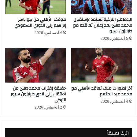
2
ع
6
ن
ق
ع
الجماهير التركية تستعد لإستقبال
موقف الأهلي من بيع ياسر
ب
محمد صلاح بعد إعلان تعاقده مع
إبراهيم إلى الدوري السعودي
م
طرابزون سبور
ل
ر
4 أغسطس، 2026
ع
يُ
5 أغسطس، 2026
ي
ن
د
ا
ا
ه
ل
ز
أ
9
ض
2
ح
ع
أخر تطورات ملف تعاقد الأهلي مع
حقيقة إقتراب محمد صلاح من
ى
ا
محمد عبد المنعم
الانتقال إلى نادي طرابزون سبور
م
التركي
ب
4 أغسطس، 2026
2 أغسطس، 2026
ع
د
ص
ر
اترك تعليقاً
ا