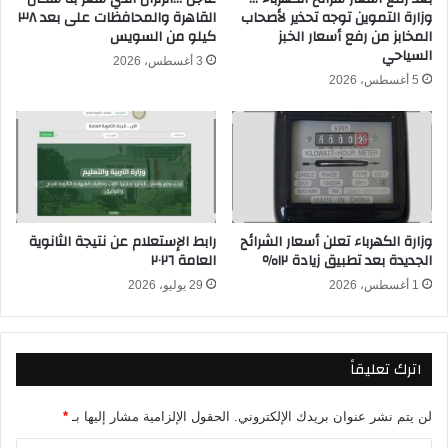
ي
وزارة التموين توجه تحذير لأصحاب
القاهرة والمحافظات على بعد ٣٨
ح
المخابز من رفع أسعار الخبز
كيلو من السويس
د
ا
السياحي
و
د
3 أغسطس، 2026
ر
ب
5 أغسطس، 2026
ي
ث
أ
م
ب
ب
ط
ا
ا
ش
ل
ر
أ
ف
وزارة الكهرباء تعلن أسعار الشرائح
رابط الإستعلام عن نتيجة الثانوية
و
ي
الجديدة بعد تطبيق زيادة ١٢٪
العامة ٢٠٢٦
ر
ا
و
1 أغسطس، 2026
29 يوليو، 2026
ل
ب
د
ا
و
2
ر
اترك تعليقاً
0
ي
2
ا
6
ل
لن يتم نشر عنوان بريدك الإلكتروني.
الحقول الإلزامية مشار إليها بـ
*
-
م