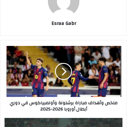
Esraa Gabr
م
ل
خ
ص
و
أ
ه
د
ا
ملخص وأهداف مباراة برشلونة وأولمبياكوس في دوري
ف
أبطال أوروبا 2026-2025
م
ب
ا
م
ر
ش