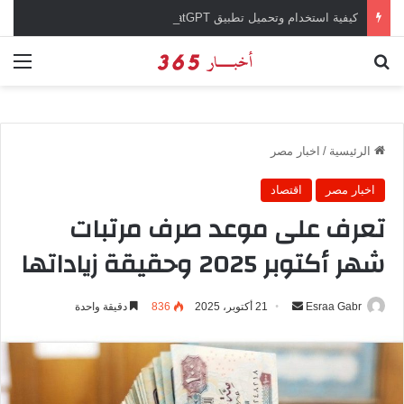
كيفية استخدام وتحميل تطبيق chatGPT وإجراء المحادثات المباشرة والمراسلات الفورية
بحث عن
الق
الرئيسية
/
اخبار مصر
اخبار مصر
اقتصاد
تعرف على موعد صرف مرتبات
شهر أكتوبر 2025 وحقيقة زياداتها
Esraa Gabr
أ
21 أكتوبر، 2025
836
دقيقة واحدة
ر
س
ل
ب