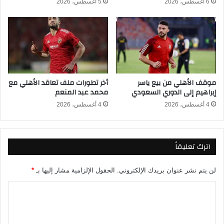
6 أغسطس، 2026
5 أغسطس، 2026
ل
ل
ا
ك
ء
ف
ع
ي
ل
ش
ى
ه
ا
ر
موقف الأهلي من بيع ياسر
أخر تطورات ملف تعاقد الأهلي مع
ل
إ
إبراهيم إلى الدوري السعودي
محمد عبد المنعم
ي
ب
و
ر
4 أغسطس، 2026
4 أغسطس، 2026
ر
ي
ا
ل
ن
2
اترك تعليقاً
ي
0
و
2
م
6
لن يتم نشر عنوان بريدك الإلكتروني.
الحقول الإلزامية مشار إليها بـ
*
ا
ل
ت