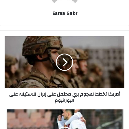
Esraa Gabr
أ
م
ر
ي
ك
ا
ت
خ
ط
أمريكا تخطط لهجوم بري محتمل على إيران للاستيلاء على
ط
اليورانيوم
ل
ه
ج
ت
و
ع
م
ر