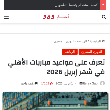
كيفية استخدام وتحميل تطبيق chatGPT وإجراء المحادثات المباشرة والمراسلات الفورية
بحث عن
الق
الرئيسية
/
الرياضة
/
الدوري المصري
الدوري المصري
الرياضة
تعرف على مواعيد مباريات الأهلي
في شهر إبريل 2026
Esraa Gabr
أ
1 أبريل، 2026
1٬152
دقيقة واحدة
ر
س
ل
ب