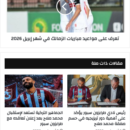
ب
ف
ر
ع
ي
ل
م
ى
ح
م
ت
و
تعرف على مواعيد مباريات الزمالك في شهر إبريل 2026
م
ا
ل
ع
ع
ي
ل
د
مقالات ذات صلة
ى
م
إ
ب
ي
ا
ر
ر
ا
ي
ن
ا
ل
ت
ل
ا
ا
رئيس نادي طرابزون سبور يؤكد
الجماهير التركية تستعد لإستقبال
ل
على أهمية دور تريزيجيه في حسم
محمد صلاح بعد إعلان تعاقده مع
س
ز
صفقة محمد صلاح
طرابزون سبور
ت
م
ي
ا