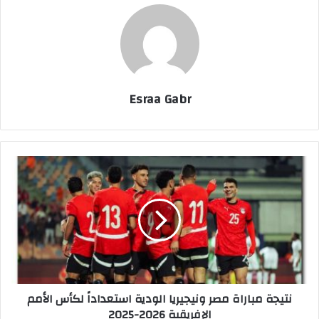
Esraa Gabr
ن
ت
ي
ج
ة
م
ب
ا
ر
نتيجة مباراة مصر ونيجيريا الودية استعداداً لكأس الأمم
ا
الإفريقية 2026-2025
ة