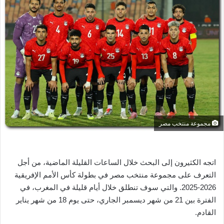
ل
ب
ر
ي
د
ا
إ
ل
ك
ت
ر
مجموعة منتخب مصر
و
ن
ي
اتجه الكثيرون إلى البحث خلال الساعات القليلة الماضية، من أجل
ا
التعرف على مجموعة منتخب مصر في بطولة كأس الأمم الإفريقية
2026-2025. والتي سوف تنطلق خلال أيام قليلة في المغرب، في
الفترة بين 21 من شهر ديسمبر الجاري، حتى يوم 18 من شهر يناير
القادم.