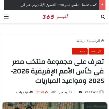
كيفية تحميل تطبيق تيمو temu للتسوق الإلكتروني عبر الإنترنت
بحث عن
الق
الرئيسية
/
الرياضة
الرياضة
منتخبات
تعرف على مجموعة منتخب مصر
في كأس الأمم الإفريقية 2026-
2025 ومواعيد المباريات
Esraa Gabr
أ
17 ديسمبر، 2025
1٬178
دقيقة واحدة
ر
س