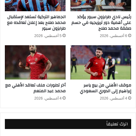
د
د
ا
إ
د
ع
رئيس نادي طرابزون سبور يؤكد
الجماهير التركية تستعد لإستقبال
اً
على أهمية دور تريزيجيه في حسم
محمد صلاح بعد إعلان تعاقده مع
ل
صفقة محمد صلاح
طرابزون سبور
ل
ا
ك
ن
6 أغسطس، 2026
5 أغسطس، 2026
أ
ا
س
ل
ا
ت
ل
ر
أ
ت
م
ي
م
ب
موقف الأهلي من بيع ياسر
أخر تطورات ملف تعاقد الأهلي مع
ا
ا
إبراهيم إلى الدوري السعودي
محمد عبد المنعم
ل
ل
إ
ن
4 أغسطس، 2026
4 أغسطس، 2026
ف
ه
ر
ا
ي
ئ
اترك تعليقاً
ق
ي
ي
ل
ة