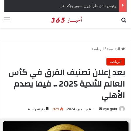
رئيس نادي طرابزون سبور يؤكد على أهمية دور تريزيجيه في حسم صفقة محمد صلاح
بحث عن
الق
الرئيسية
/
الرياضة
الرياضة
بعد إعلان تصنيف الفرق في كأس
العالم للأندية 2025 .. فيفا يصدم
الأهلي
aya gabr
أ
4 ديسمبر، 2024
929
دقيقة واحدة
ر
س
ل