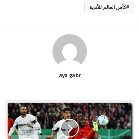
كأس العالم للأندية
aya gabr
ب
ا
ي
ر
ل
ي