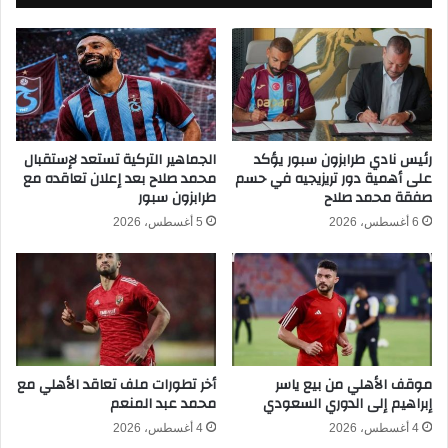
م
ا
ي
ة
و
د
ن
ي
خ
ر
م
ب
ن
ي
د
ا
رئيس نادي طرابزون سبور يؤكد
الجماهير التركية تستعد لإستقبال
و
على أهمية دور تريزيجيه في حسم
محمد صلاح بعد إعلان تعاقده مع
ل
صفقة محمد صلاح
طرابزون سبور
ر
أ
ا
م
6 أغسطس، 2026
5 أغسطس، 2026
ل
ر
ـ
ي
1
ك
6
ي
ب
ت
ب
ي
ط
ن
موقف الأهلي من بيع ياسر
أخر تطورات ملف تعاقد الأهلي مع
و
ف
إبراهيم إلى الدوري السعودي
محمد عبد المنعم
ل
ي
ة
ك
4 أغسطس، 2026
4 أغسطس، 2026
ك
أ