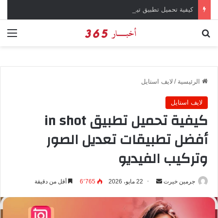
كيفية تحميل تطبيق تيمو temu للتسوق الإلكتروني عبر الإنترنت
بحث عن
الق
الرئيسية
/
لايف استايل
لايف استايل
كيفية تحميل تطبيق in shot
أفضل تطبيقات تعديل الصور
وتركيب الفيديو
جرمين خيرت
أ
22 مايو، 2026
6٬765
أقل من دقيقة
ر
س
ل