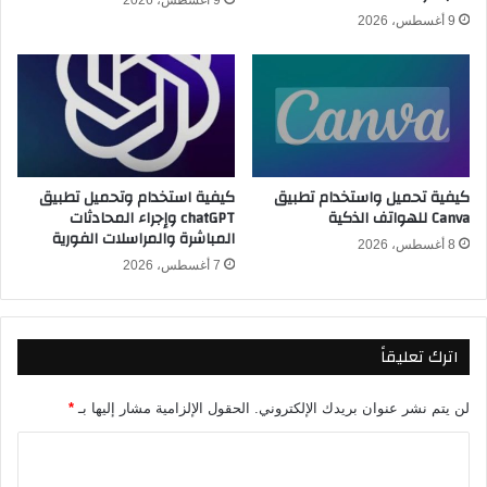
9 أغسطس، 2026
و
ن
9 أغسطس، 2026
م
ط
و
ل
ا
ا
ع
ق
ي
ك
د
أ
م
س
كيفية تحميل واستخدام تطبيق
كيفية استخدام وتحميل تطبيق
ب
ا
Canva للهواتف الذكية
chatGPT وإجراء المحادثات
ا
ل
المباشرة والمراسلات الفورية
ر
ع
8 أغسطس، 2026
ي
7 أغسطس، 2026
ا
ا
ل
ت
م
ه
2
اترك تعليقاً
0
2
6
لن يتم نشر عنوان بريدك الإلكتروني.
الحقول الإلزامية مشار إليها بـ
*
ا
ل