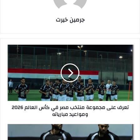
جرمين خيرت
ت
ع
ر
ف
ع
ل
ى
م
ج
تعرف على مجموعة منتخب مصر في كأس العالم 2026
م
ومواعيد مبارياته
و
ع
ة
م
م
ن
ن