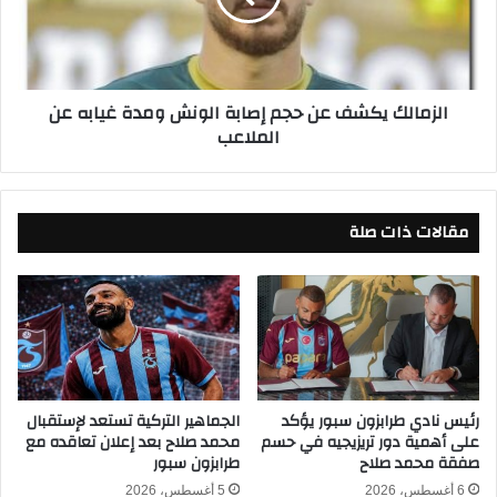
ؤ
ل
م
ك
ن
ي
م
ك
الزمالك يكشف عن حجم إصابة الونش ومدة غيابه عن
و
ش
الملاعب
ق
ف
ف
ع
ه
ن
ف
ح
ي
مقالات ذات صلة
ج
ص
م
د
إ
ا
ص
ر
ا
ة
ب
د
ة
و
ا
ر
ل
رئيس نادي طرابزون سبور يؤكد
الجماهير التركية تستعد لإستقبال
ي
على أهمية دور تريزيجيه في حسم
محمد صلاح بعد إعلان تعاقده مع
و
صفقة محمد صلاح
طرابزون سبور
ر
ن
و
ش
6 أغسطس، 2026
5 أغسطس، 2026