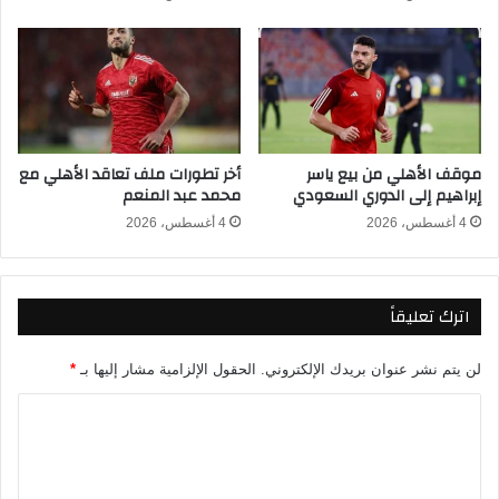
ش
و
ن
م
ا
د
ل
ة
س
غ
ع
ي
و
ا
موقف الأهلي من بيع ياسر
أخر تطورات ملف تعاقد الأهلي مع
د
ب
إبراهيم إلى الدوري السعودي
محمد عبد المنعم
ي
ه
2
ع
4 أغسطس، 2026
4 أغسطس، 2026
0
ن
2
ا
6
ل
اترك تعليقاً
-
م
2
ل
0
ا
لن يتم نشر عنوان بريدك الإلكتروني.
الحقول الإلزامية مشار إليها بـ
*
2
ع
5
ب
ا
ل
ت