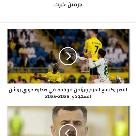
جرمين خيرت
ا
ل
ن
ص
ر
ي
ك
ت
س
النصر يكتسح الحزم ويؤمن موقفه في صدارة دوري روشن
ح
السعودي 2026-2025
ا
ل
ح
ا
ز
ل
م
ز
و
م
ي
ا