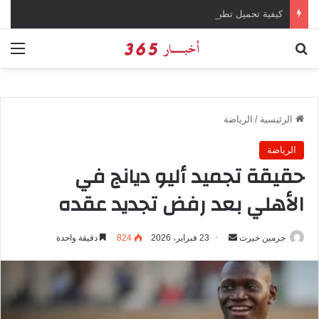
كيفية تحميل تطبيق تيمو temu للتسوق الإلكتروني عبر الإنترنت
بحث عن
الق
الرئيسية
/
الرياضة
الرياضة
حقيقة تجميد أليو ديانج في
الأهلي بعد رفض تجديد عقده
جرمين خيرت
أ
23 فبراير، 2026
824
دقيقة واحدة
ر
س
ل
ب