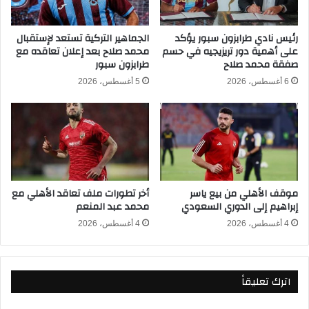
ر
ز
ي
ر
ق
ا
رئيس نادي طرابزون سبور يؤكد
الجماهير التركية تستعد لإستقبال
ي
على أهمية دور تريزيجيه في حسم
محمد صلاح بعد إعلان تعاقده مع
ل
صفقة محمد صلاح
طرابزون سبور
ا
ق
2
م
6 أغسطس، 2026
5 أغسطس، 2026
0
ر
2
ف
6
ي
-
ا
2
ف
0
ت
2
ت
موقف الأهلي من بيع ياسر
أخر تطورات ملف تعاقد الأهلي مع
5
ا
إبراهيم إلى الدوري السعودي
محمد عبد المنعم
و
ح
ا
ك
4 أغسطس، 2026
4 أغسطس، 2026
ل
أ
ق
س
ن
أ
اترك تعليقاً
و
م
ا
م
ت