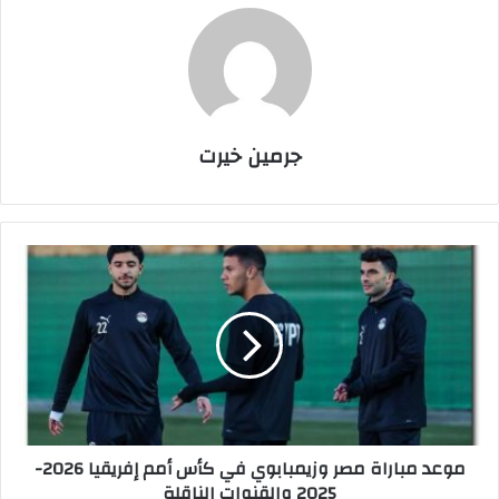
جرمين خيرت
م
و
ع
د
م
ب
ا
ر
ا
موعد مباراة مصر وزيمبابوي في كأس أمم إفريقيا 2026-
ة
2025 والقنوات الناقلة
م