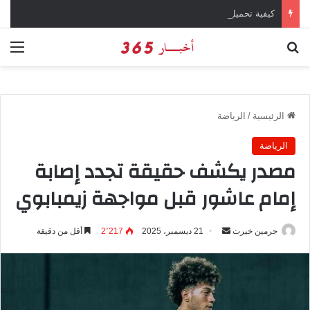
كيفية تحميل تطبيق تيمو temu للتسوق الإلكتروني عبر الإنترنت
بحث عن
الق
الرئيسية
/
الرياضة
الرياضة
مصدر يكشف حقيقة تجدد إصابة
إمام عاشور قبل مواجهة زيمبابوي
جرمين خيرت
أ
21 ديسمبر، 2025
2٬217
أقل من دقيقة
ر
س
ل
ب