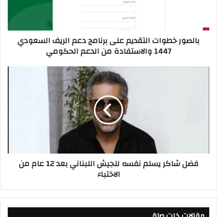
خ
ط
و
بالصور خطوات التقديم على برنامج دعم الريف السعودي
ا
1447 والاستفادة من الدعم الحكومي
ت
ا
ل
ف
ت
ض
ق
ل
د
ش
ي
ا
م
ك
ع
ر
ل
ي
ى
س
فضل شاكر يسلم نفسه للجيش اللبناني بعد 12 عام من
ب
ل
الاختباء
ر
م
ن
ن
ا
ف
م
س
ج
مقالات ذات صلة
ه