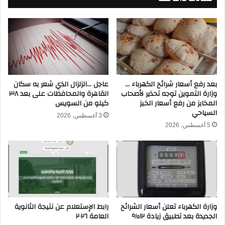
د
ل
ع
ل
م
ج
ا
ي
ل
ش
ر
ا
ي
ل
ف
ل
بعد رفع أسعار شرائح الكهرباء …
عاجل …الزلزال الذي شعر به سكان
ا
وزارة التموين توجه تحذير لأصحاب
القاهرة والمحافظات على بعد ٣٨
ب
المخابز من رفع أسعار الخبز
كيلو من السويس
ل
ن
السياحي
س
ا
3 أغسطس، 2026
ع
ن
5 أغسطس، 2026
و
ي
د
ب
ي
ع
1
د
4
1
4
2
7
ع
وزارة الكهرباء تعلن أسعار الشرائح
رابط الإستعلام عن نتيجة الثانوية
و
ا
الجديدة بعد تطبيق زيادة ١٢٪
العامة ٢٠٢٦
ا
م