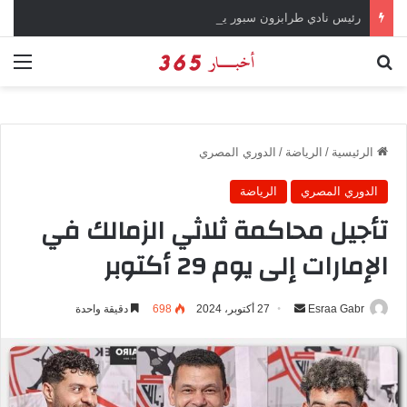
رئيس نادي طرابزون سبور يؤكد على أهمية دور تريزيجيه في حسم صفقة محمد صلاح
بحث عن
الق
الرئيسية
/
الرياضة
/
الدوري المصري
الدوري المصري
الرياضة
تأجيل محاكمة ثلاثي الزمالك في
الإمارات إلى يوم 29 أكتوبر
Esraa Gabr
أ
27 أكتوبر، 2024
698
دقيقة واحدة
ر
س
ل
ب