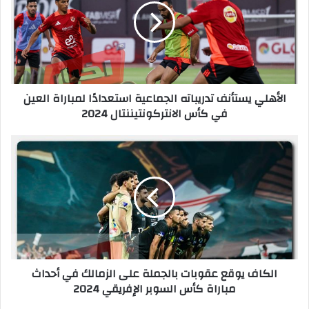
ه
ل
ي
ي
س
ت
الأهلي يستأنف تدريباته الجماعية استعدادًا لمباراة العين
أ
في كأس الانتركونتيننتال 2024
ن
ف
ت
ا
د
ل
ر
ك
ي
ا
ب
ف
ا
ي
ت
و
ه
ق
ا
ع
الكاف يوقع عقوبات بالجملة على الزمالك في أحداث
ل
ع
مباراة كأس السوبر الإفريقي 2024
ج
ق
م
و