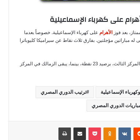
هرام على كهرباء الإسماعيلية
تاز، بعد فوز
الأهرام
على كهرباء الإسماعيلية. خصوصاً بعدما
فة الجدول، برصيد 26 نقطة، ويتبقى له مباراتين مؤجلتين. بفارق ثلاث نقاط عن سيراميكا كليوباترا
وبهذا، تفوق فريق الأهرام على الأهلي، الذي تواجد في المركز الثالث، برصيد 23 نقطة، بينما، يبقى الزمالك في المركز
وكهرباء الإسماعيلية
ترتيب الدوري المصري
باريات الدوري المصري
‏Reddit
‏VKontakte
Odnoklassniki
‫Pocket
مشاركة عبر البريد
طباعة