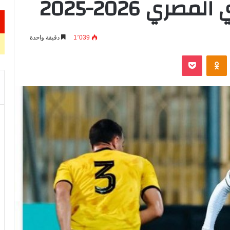
ري 2026-2025
1٬039
دقيقة واحدة
VKontak
Odnoklassniki
‫Pocket