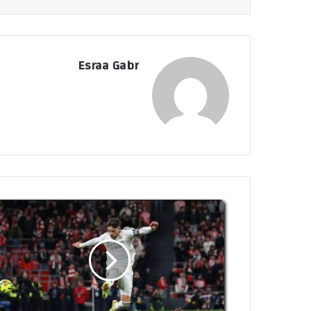
Esraa Gabr
ر
ي
ا
ل
م
د
ر
ي