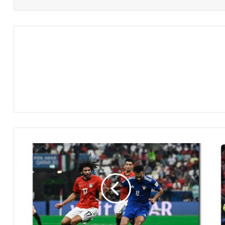
ت
ر
ت
ي
ب
م
ج
م