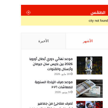
الطقس
city not found
الأشهر
الأخيرة
موعد نهائي دوري أبطال أوروبا
2026 بين باريس سان جيرمان
وأرسنال والقنوات
18 مايو، 2026
موعد صرف الزيادة السنوية
للمعاشات ٢٠٢٦
9 يونيو، 2026
تصرف مفاجئ من جماهير