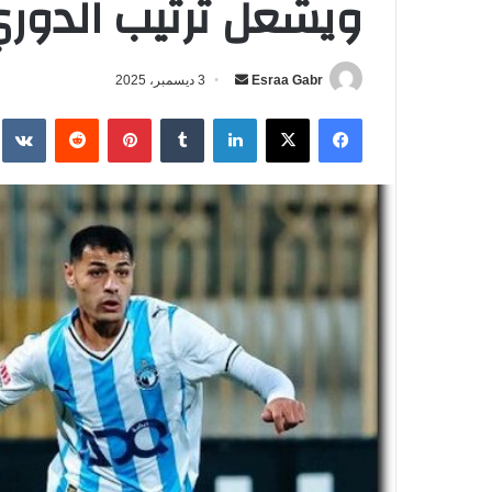
ويشعل ترتيب الدوري المص
Esraa Gabr
أ
3 ديسمبر، 2025
ر
فيسبوك
‫X
لينكدإن
‏Tumblr
بينتيريست
‏Reddit
‏te
س
ل
ب
ر
ي
د
ا
إ
ل
ك
ت
ر
و
ن