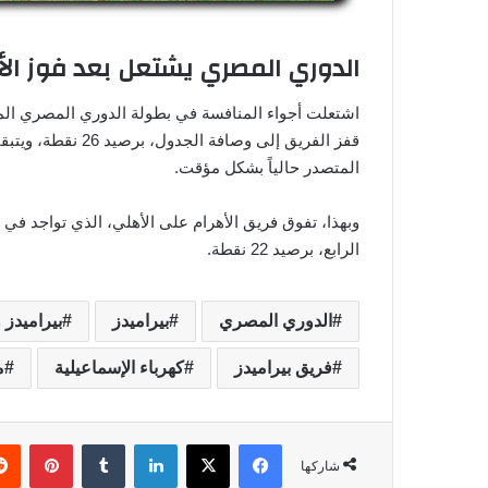
الدوري المصري يشتعل بعد فوز الأ
اشتعلت أجواء المنافسة في بطولة الدوري المصري المم
قفز الفريق إلى وصا
المتصدر حالياً بشكل مؤقت.
الرابع، برصيد 22 نقطة.
الدوري المصري
بيراميدز
بيراميدز 
فريق بيراميدز
كهرباء الإسماعيلية
م
فيسبوك
‫X
لينكدإن
‏Tumblr
بينتيريست
شاركها