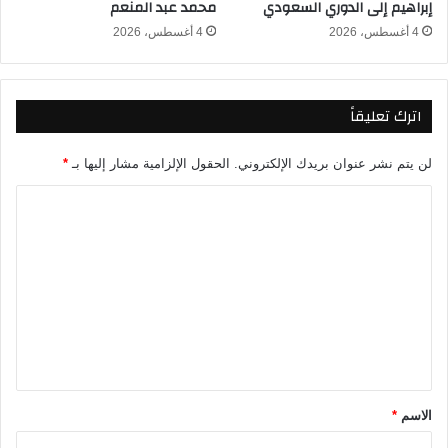
إبراهيم إلى الدوري السعودي
محمد عبد المنعم
ا
ن
ل
ك
4 أغسطس، 2026
4 أغسطس، 2026
ي
أ
ا
س
ف
ا
اترك تعليقاً
ي
ل
ك
ع
أ
ا
لن يتم نشر عنوان بريدك الإلكتروني.
الحقول الإلزامية مشار إليها بـ
*
س
ل
ا
م
ا
ل
٢
ل
ع
٠
ت
ا
٢
ل
٦
ع
م
ل
٢
٠
ي
٢
ق
٦
*
الاسم
*