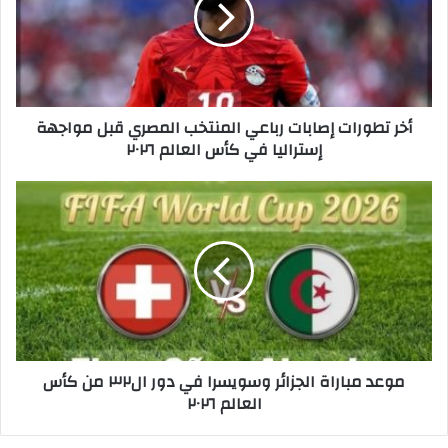
ت
ط
و
ر
ا
ت
أخر تطورات إصابات رباعي المنتخب المصري قبل مواجهة
إ
إستراليا في كأس العالم ٢٠٢٦
ص
ا
ب
م
ا
و
ت
ع
ر
د
ب
م
ا
ب
ع
ا
ي
ر
ا
ا
موعد مباراة الجزائر وسويسرا في دور ال٣٢ من كأس
ل
ة
العالم ٢٠٢٦
م
ا
ن
ل
ت
ج