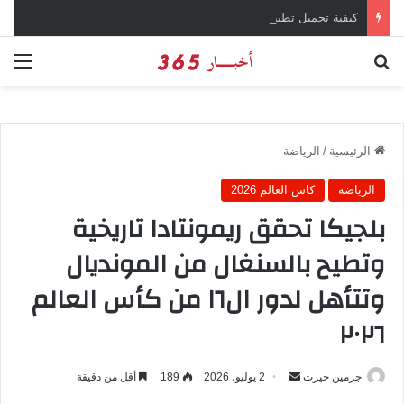
كيفية تحميل تطبيق تيمو temu للتسوق الإلكتروني عبر الإنترنت
بحث عن
الق
الرئيسية
/
الرياضة
الرياضة
كاس العالم 2026
بلجيكا تحقق ريمونتادا تاريخية
وتطيح بالسنغال من المونديال
وتتأهل لدور ال١٦ من كأس العالم
٢٠٢٦
جرمين خيرت
أ
2 يوليو، 2026
189
أقل من دقيقة
ر