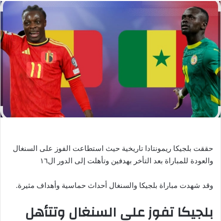
س
ل
ب
ر
ي
د
ا
إ
ل
ك
ت
ر
حققت بلجيكا ريمونتادا تاريخية حيث استطاعت الفوز على السنغال
و
والعودة للمباراة بعد التأخر بهدفين وتأهلت إلى الدور ال١٦
ن
ي
وقد شهدت مباراة بلجيكا والسنغال أحداث حماسية وأهداف مثيرة.
ا
بلجيكا تفوز على السنغال وتتأهل