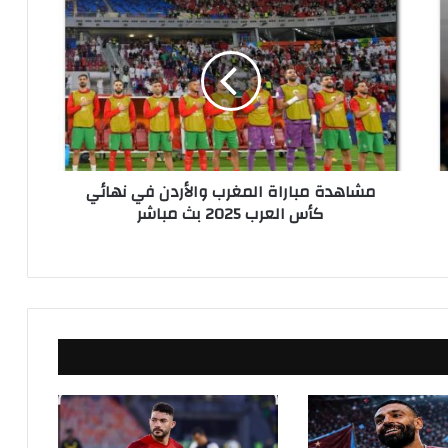
م
ش
ا
ه
د
ة
م
ب
ا
مشاهدة مباراة المغرب والأردن في نهائي
ر
كأس العرب 2025 بث مباشر
ا
ة
ا
ل
م
غ
ر
ب
و
ا
ل
أ