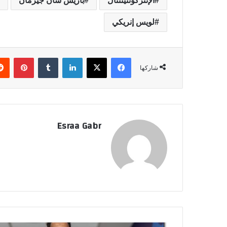
الإنتركونتيننتال
باريس سان جيرمان
لويس إنريكي
فيسبوك
‫X
لينكدإن
‏Tumblr
بينتيريست
شاركها
Esraa Gabr