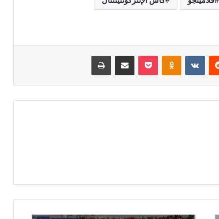
فلامينجو
كأس الإنتركونتيننتال
‏Reddit
‏VKontakte
Odnoklassniki
‫Pocket
مشاركة عبر البريد
طباعة