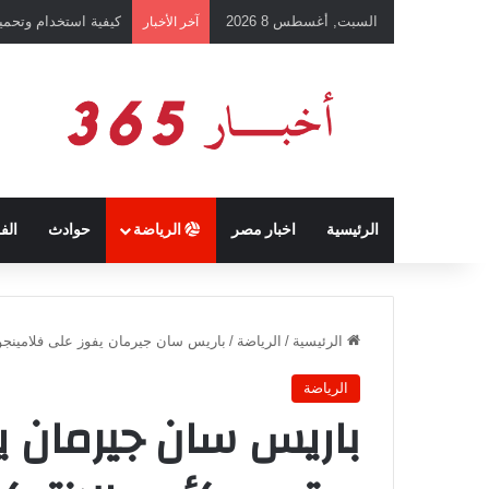
السبت, أغسطس 8 2026
كيفية استخدام وتحميل تطبيق chatGPT وإجراء المحادثات ال
آخر الأخبار
الرئيسية
اخبار مصر
الرياضة
حوادث
الف
الرئيسية
/
الرياضة
/
باريس سان جيرمان يفوز على فلامينجو ويتو
الرياضة
باريس سان جيرمان ي