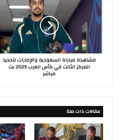
م
ش
ا
ه
د
ة
م
ب
ا
مشاهدة مباراة السعودية والإمارات لتحديد
ر
المركز الثالث في كأس العرب 2025 بث
ا
مباشر
ة
ا
ل
س
ع
و
مقالات ذات صلة
د
ي
ة
و
ا