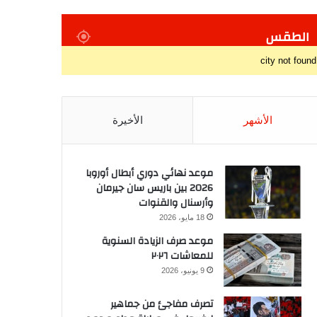
الطقس
city not found
الأشهر
الأخيرة
موعد نهائي دوري أبطال أوروبا
2026 بين باريس سان جيرمان
وأرسنال والقنوات
18 مايو، 2026
موعد صرف الزيادة السنوية
للمعاشات ٢٠٢٦
9 يونيو، 2026
تصرف مفاجئ من جماهير