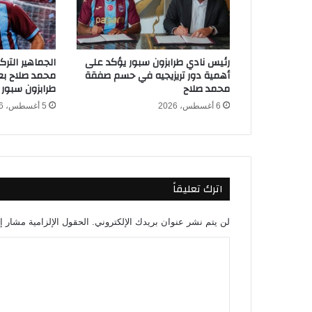
ل
إ
م
ا
رئيس نادي طرابزون سبور يؤكد على
الجماهير التر
ر
أهمية دور تريزيجيه في حسم صفقة
محمد صلاح بعد
ا
محمد صلاح
طرابزون سبور
ت
6 أغسطس، 2026
5 أغسطس، 2026
ل
ت
ح
د
ي
اترك تعليقاً
د
ا
ل
لن يتم نشر عنوان بريدك الإلكتروني.
الحقول الإلزامية مشار إل
م
ر
ا
ك
ل
ز
ا
ت
ل
ع