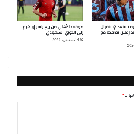
ر
د
ن
ف
كية تستعد لإستقبال
موقف الأهلي من بيع ياسر إبراهيم
ي
 إعلان تعاقده مع
إلى الدوري السعودي
ن
4 أغسطس، 2026
ه
ا
ئ
ي
ك
أ
س
ا
ل
يها بـ
*
ع
ر
ب
2
0
2