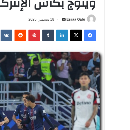
ويتوج بكأس الإنتركونتين
Esraa Gabr
أ
18 ديسمبر، 2025
ر
فيسبوك
‫X
لينكدإن
‏Tumblr
بينتيريست
‏Reddit
‏te
س
ل
ب
ر
ي
د
ا
إ
ل
ك
ت
ر
و
ن