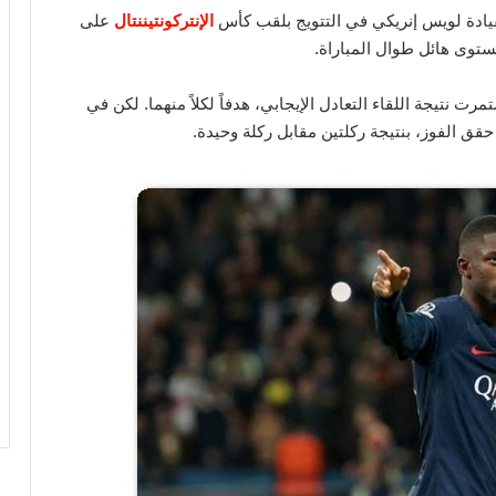
قيادة لويس إنريكي في التتويج بلقب كأس
الإنتركونتيننتال
على
مستوى هائل طوال المباراة.
رت نتيجة اللقاء التعادل الإيجابي، هدفاً لكلاً منهما. لكن في
حقق الفوز، بنتيجة ركلتين مقابل ركلة وحيدة.