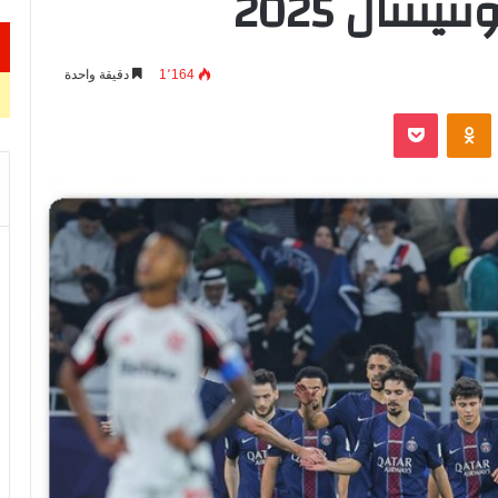
نتال 2025
1٬164
دقيقة واحدة
VKontak
Odnoklassniki
‫Pocket