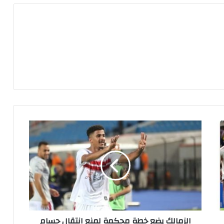
ا
ل
ز
م
ا
ل
ك
ي
ض
الزمالك يضع خطة محكمة لمنع انتقال حسام
ع