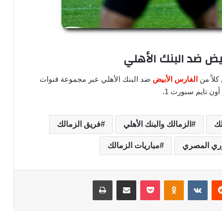
بيض ضد البنك الأهلي
لاً من
الفارس الأبيض
ضد البنك الأهلي عبر مجموعة قنوات
أون تايم سبورت 1.
لك
الزمالك والبنك الأهلي
فريق الزمالك
وري المصري
مباريات الزمالك
‏Reddit
‏VKontakte
Odnoklassniki
‫Pocket
مشاركة عبر البريد
طباعة