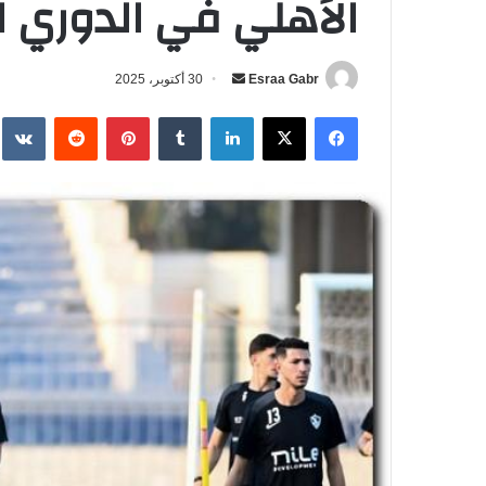
الأهلي في الدوري المصري 
Esraa Gabr
أ
30 أكتوبر، 2025
ر
فيسبوك
‫X
لينكدإن
‏Tumblr
بينتيريست
‏Reddit
‏te
س
ل
ب
ر
ي
د
ا
إ
ل
ك
ت
ر
و
ن