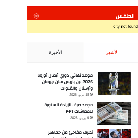
الطقس
city not found
الأشهر
الأخيرة
موعد نهائي دوري أبطال أوروبا
2026 بين باريس سان جيرمان
وأرسنال والقنوات
18 مايو، 2026
موعد صرف الزيادة السنوية
للمعاشات ٢٠٢٦
9 يونيو، 2026
تصرف مفاجئ من جماهير