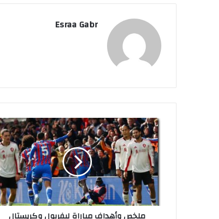
Esraa Gabr
م
ل
خ
ص
و
أ
ه
د
ا
ملخص وأهداف مباراة ليفربول وكريستال
ف