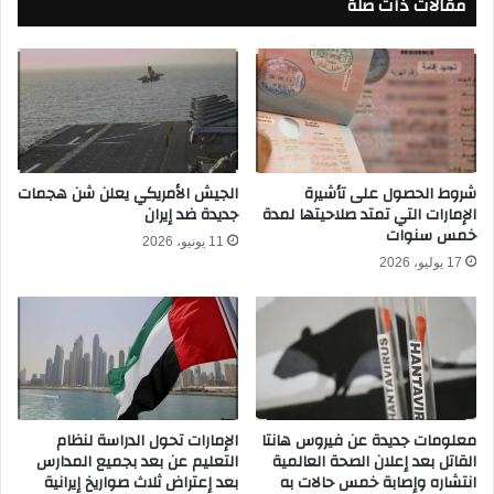
مقالات ذات صلة
ت
و
ي
ل
ل
ف
و
ر
ج
ه
ر
ا
ي
م
ح
ب
ت
شروط الحصول على تأشيرة
الجيش الأمريكي يعلن شن هجمات
الإمارات التي تمتد صلاحيتها لمدة
جديدة ضد إيران
و
خمس سنوات
ن
11 يونيو، 2026
ف
17 يوليو، 2026
ي
ا
ل
د
و
ر
ي
معلومات جديدة عن فيروس هانتا
الإمارات تحول الدراسة لنظام
ا
القاتل بعد إعلان الصحة العالمية
التعليم عن بعد بجميع المدارس
ل
انتشاره وإصابة خمس حالات به
بعد إعتراض ثلاث صواريخ إيرانية
إ