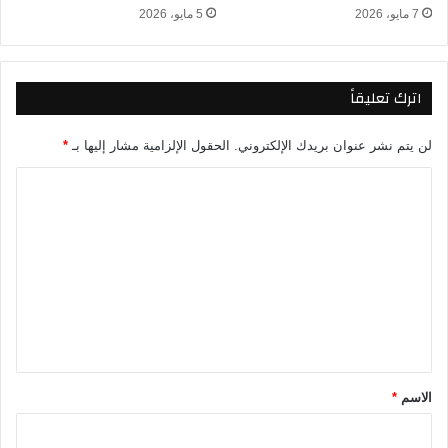
7 مايو، 2026
5 مايو، 2026
ن
ج
ل
ي
اترك تعليقاً
ز
ي
2
لن يتم نشر عنوان بريدك الإلكتروني.
الحقول الإلزامية مشار إليها بـ
*
0
ا
2
6
ل
و
ت
ي
ت
ع
ر
ل
ا
ج
ي
ع
ق
ل
*
ل
الاسم
*
م
ر