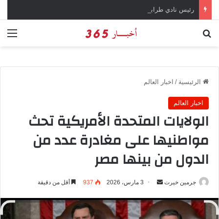
رئيس نادي طرابزون سبور يؤكد على أهمية دور تريزيجيه في حسم صفقة محمد صلاح
بحث عن
الق
الرئيسية
/
اخبار العالم
اخبار العالم
الولايات المتحدة الأمريكية تحث
مواطنيها على مغادرة عدد من
الدول من بينها مصر
جرمين خيرت
أ
3 مارس، 2026
937
أقل من دقيقة
ر
س
ل