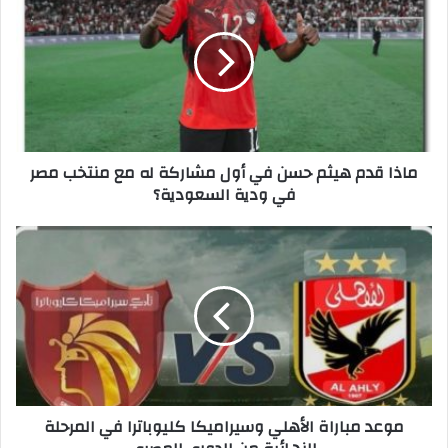
ا
ذ
ا
ق
د
م
ه
ي
ماذا قدم هيثم حسن في أول مشاركة له مع منتخب مصر
ث
في ودية السعودية؟
م
ح
س
م
ن
و
ف
ع
ي
د
أ
م
و
ب
ل
ا
م
ر
ش
ا
موعد مباراة الأهلي وسيراميكا كليوباترا في المرحلة
ا
ة
ر
ا