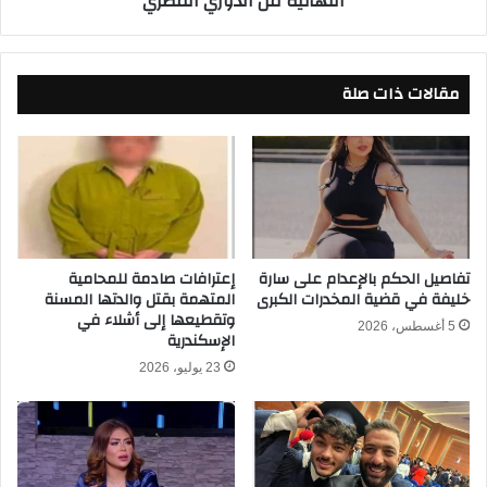
النهائية من الدوري المصري
ك
ل
ة
أ
ل
ه
ه
مقالات ذات صلة
ل
م
ي
ع
و
م
س
ن
ي
ت
ر
خ
ا
ب
م
م
ي
تفاصيل الحكم بالإعدام على سارة
إعترافات صادمة للمحامية
ص
خليفة في قضية المخدرات الكبرى
المتهمة بقتل والدتها المسنة
ك
وتقطيعها إلى أشلاء في
ر
ا
5 أغسطس، 2026
الإسكندرية
ف
ك
ي
ل
23 يوليو، 2026
و
ي
د
و
ي
ب
ة
ا
ا
ت