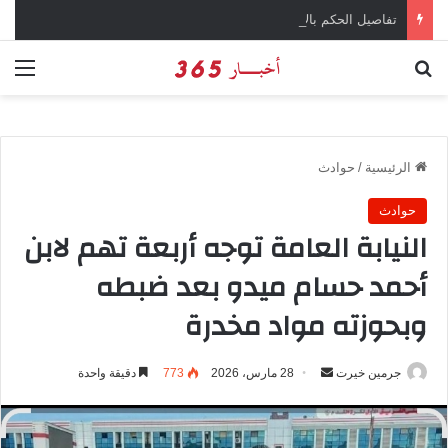
تفاصيل الحكم بالإعدام على سارة خليفة في قضية المخدرات الكبرى
بحث عن
الق
الرئيسية
/
حوادث
حوادث
النيابة العامة توجه أربعة تهم لابن
أحمد حسام ميدو بعد ضبطه
وبحوزته مواد مخدرة
جرمين خيرت
أ
28 مارس، 2026
773
دقيقة واحدة
ر
س
ل