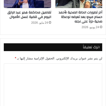
ل
ر
س
ا
أخر تطورات الحالة الصحية لأحمد
تفاصيل محاكمة هدير عبد الرازق
ع
ف
حسام ميدو بعد تعرضه لوعكة
اليوم في قضية غسل الأموال
و
ي
صحية حزناً على نجله
د
24 مايو، 2026
ا
24 يونيو، 2026
ي
ل
ة
م
؟
ر
ح
اترك تعليقاً
ل
ة
ا
لن يتم نشر عنوان بريدك الإلكتروني.
الحقول الإلزامية مشار إليها بـ
*
ل
ا
ن
ه
ل
ا
ت
ئ
ي
ع
ة
ل
م
ي
ن