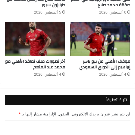
صفقة محمد صلاح
طرابزون سبور
ق
خ
ب
ل
6 أغسطس، 2026
5 أغسطس، 2026
ض
ن
ع
ا
ل
د
ى
ي
أ
ا
ر
ل
ب
ز
موقف الأهلي من بيع ياسر
أخر تطورات ملف تعاقد الأهلي مع
ع
م
إبراهيم إلى الدوري السعودي
محمد عبد المنعم
ة
ا
ب
ل
4 أغسطس، 2026
4 أغسطس، 2026
ت
ك
ه
م
اترك تعليقاً
ة
ا
ل
لن يتم نشر عنوان بريدك الإلكتروني.
الحقول الإلزامية مشار إليها بـ
*
ا
س
ا
ت
ل