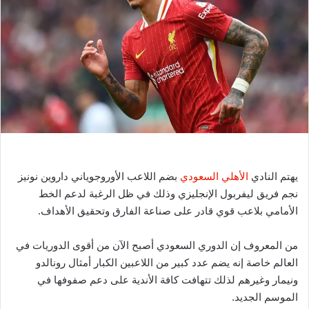
ر
ي
د
ا
إ
ل
ك
ت
ر
و
ن
يهتم النادي
الأهلي السعودي
بضم اللاعب الأوروجوياني داروين نونيز
ي
نجم فريق ليفربول الإنجليزي وذلك في ظل الرغبة لدعم الخط
ا
الأمامي بلاعب قوي قادر على صناعة الفارق وتحقيق الأهداف.
من المعروف إن الدوري السعودي أصبح الآن من أقوى الدوريات في
العالم خاصة إنه يضم عدد كبير من اللاعبين الكبار أمثال رونالدو
ونيمار وغيرهم لذلك تتهافت كافة الأندية على دعم صفوفها في
الموسم الجديد.