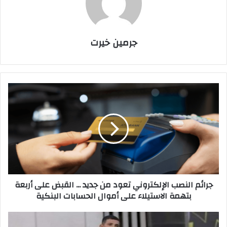
جرمين خيرت
ج
ر
ا
ئ
م
ا
ل
ن
ص
جرائم النصب الإلكتروني تعود من جديد ... القبض على أربعة
ب
بتهمة الاستيلاء على أموال الحسابات البنكية
ا
ل
إ
أ
ل