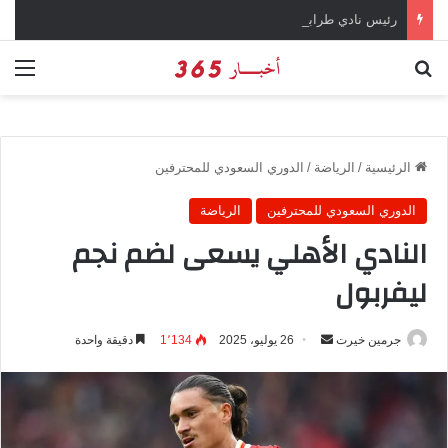
رئيس نادي طرابزون سبور يؤكد على أهمية دور تريزيجيه في حسم صفقة محمد صلاح
بحث عن
الق
الرئيسية
/
الرياضة
/
الدوري السعودي للمحترفين
الدوري السعودي للمحترفين
الرياضة
النادي الأهلي يسعى لضم نجم
ليفربول
جرمين خيرت
أ
26 يوليو، 2025
1٬134
دقيقة واحدة
ر
س
ل
ب