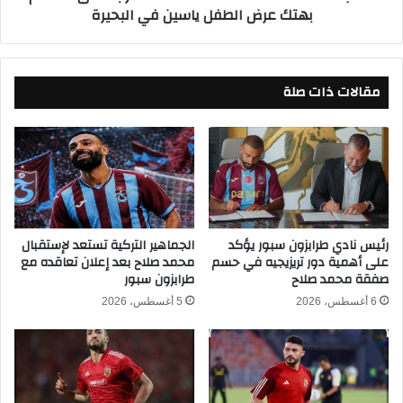
بهتك عرض الطفل ياسين في البحيرة
م
ح
و
ك
ل
م
د
ة
مقالات ذات صلة
ا
ل
ا
س
ت
ئ
ن
ا
ف
رئيس نادي طرابزون سبور يؤكد
الجماهير التركية تستعد لإستقبال
على أهمية دور تريزيجيه في حسم
محمد صلاح بعد إعلان تعاقده مع
ت
صفقة محمد صلاح
طرابزون سبور
خ
ف
6 أغسطس، 2026
5 أغسطس، 2026
ف
ا
ل
ع
ق