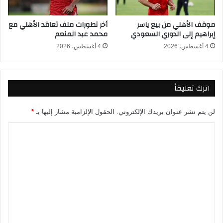
و
ب
موقف الأهلي من بيع ياسر
أخر تطورات ملف تعاقد الأهلي مع
ة
إبراهيم إلى الدوري السعودي
محمد عبد المنعم
ع
ل
4 أغسطس، 2026
4 أغسطس، 2026
ى
ا
ل
اترك تعليقاً
م
ت
ه
لن يتم نشر عنوان بريدك الإلكتروني.
الحقول الإلزامية مشار إليها بـ
*
م
ب
ا
ه
ل
ت
ت
ك
ع
ع
ر
ل
ض
ا
ي
ل
ق