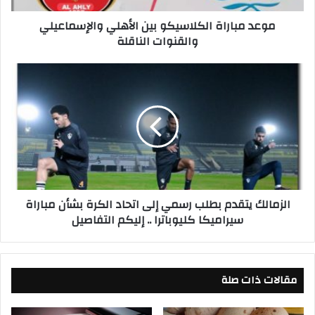
ا
موعد مباراة الكلاسيكو بين الأهلي والإسماعيلي
ة
والقنوات الناقلة
ا
ل
ك
ا
ل
ل
ا
ز
س
م
ي
ا
ك
ل
و
ك
ب
ي
ي
ت
الزمالك يتقدم بطلب رسمي إلى اتحاد الكرة بشأن مباراة
ن
ق
سيراميكا كليوباترا .. إليكم التفاصيل
ا
د
ل
م
أ
ب
ه
ط
ل
مقالات ذات صلة
ل
ي
ب
و
ر