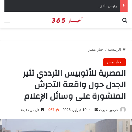
رئيس نادي طرابزون سبور يؤكد على أهمية دور تريزيجيه في حسم صفقة محمد صلاح
بحث عن
الق
الرئيسية
/
اخبار مصر
اخبار مصر
المصرية للأتوبيس الترددي تثير
الجدل حول واقعة التحرش
المنشورة على وسائل الإعلام
جرمين خيرت
أ
10 فبراير، 2026
967
أقل من دقيقة
ر
س
ل