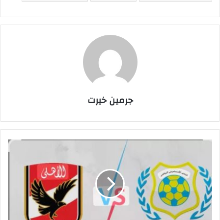
جرمين خيرت
م
و
ع
د
م
ب
ا
ر