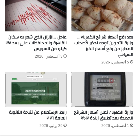
ا
س
ل
م
إ
ي
س
إ
م
ل
ا
ى
بعد رفع أسعار شرائح الكهرباء …
عاجل …الزلزال الذي شعر به سكان
ع
وزارة التموين توجه تحذير لأصحاب
القاهرة والمحافظات على بعد ٣٨
ا
المخابز من رفع أسعار الخبز
كيلو من السويس
ي
ت
السياحي
ل
ح
3 أغسطس، 2026
ي
ا
5 أغسطس، 2026
و
د
ا
ا
ل
ل
ق
ك
ن
ر
و
ة
ا
ب
وزارة الكهرباء تعلن أسعار الشرائح
رابط الإستعلام عن نتيجة الثانوية
ت
ش
الجديدة بعد تطبيق زيادة ١٢٪
العامة ٢٠٢٦
ا
أ
ل
1 أغسطس، 2026
29 يوليو، 2026
ن
ن
م