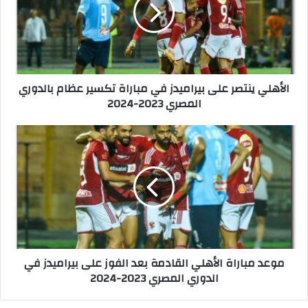
ه
ل
ي
ي
ن
ت
الأهلي ينتصر على بيراميدز في مباراة تكسير عظام بالدوري
ص
المصري 2023-2024
ر
ع
ل
م
ى
و
ب
ع
ي
د
ر
م
ا
ب
م
ا
ي
ر
د
ا
موعد مباراة الأهلي القادمة بعد الفوز على بيراميدز في
ز
ة
الدوري المصري 2023-2024
ف
ا
ي
ل
م
أ