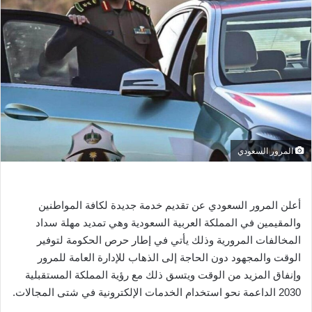
ل
ب
ر
ي
د
ا
إ
ل
ك
المرور السعودي
ت
ر
و
ن
أعلن المرور السعودي عن تقديم خدمة جديدة لكافة المواطنين
ي
والمقيمين في المملكة العربية السعودية وهي تمديد مهلة سداد
ا
المخالفات المرورية وذلك يأتي في إطار حرص الحكومة لتوفير
الوقت والمجهود دون الحاجة إلى الذهاب للإدارة العامة للمرور
وإنفاق المزيد من الوقت ويتسق ذلك مع رؤية المملكة المستقبلية
2030 الداعمة نحو استخدام الخدمات الإلكترونية في شتى المجالات.