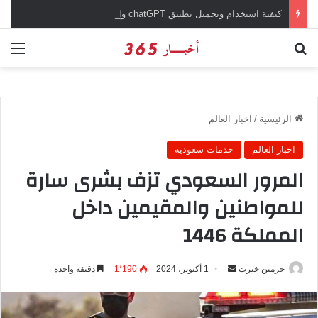
كيفية استخدام وتحميل تطبيق chatGPT وإجراء المحادثات المباشرة والمراسلات الفورية
بحث عن
الق
الرئيسية
/
اخبار العالم
اخبار العالم
خدمات سعودية
المرور السعودي تزف بشرى سارة
للمواطنين والمقيمين داخل
المملكة 1446
جرمين خيرت
أ
1 أكتوبر، 2024
1٬190
دقيقة واحدة
ر
س