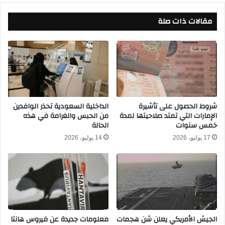
ب
ه
ا
مقالات ذات صلة
ل
ر
ي
ا
ا
ة
ل
ت
ق
ك
ا
س
د
ي
م
ر
ة
شروط الحصول على تأشيرة
الداخلية السعودية تحذر الوافدين
ع
الإمارات التي تمتد صلاحيتها لمدة
من الحبس والغرامة في هذه
ب
خمس سنوات
الحالة
ظ
ع
ا
د
17 يوليو، 2026
14 يوليو، 2026
م
ا
ب
ل
ا
ف
ل
و
د
ز
و
ع
ر
ل
الجيش الأمريكي يعلن شن هجمات
معلومات جديدة عن فيروس هانتا
ي
ى