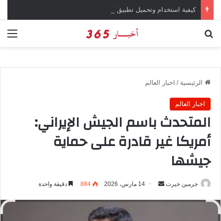
كيفية استخدام وتحميل تطبيق chatGPT وإجراء المحادثات المباشرة والمراسلات الفورية
بحث عن
الق
الرئيسية
/
اخبار العالم
اخبار العالم
المتحدث باسم الجيش الإيراني:
أمريكا غير قادرة على حماية
جيشها
جرمين خيرت
أ
14 مارس، 2026
884
دقيقة واحدة
ر
س
ل