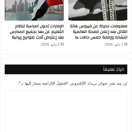
ف
و
د
خ
ر
ا
ا
ر
معلومات جديدة عن فيروس هانتا
الإمارات تحول الدراسة لنظام
ل
ج
القاتل بعد إعلان الصحة العالمية
التعليم عن بعد بجميع المدارس
ي
ا
انتشاره وإصابة خمس حالات به
بعد إعتراض ثلاث صواريخ إيرانية
ة
ل
2
7 مايو، 2026
5 مايو، 2026
د
0
ي
2
ا
6
ر
اترك تعليقاً
ب
ف
ث
ي
م
ر
لن يتم نشر عنوان بريدك الإلكتروني.
الحقول الإلزامية مشار إليها بـ
*
ب
ب
ا
ا
ع
ش
ن
ل
ر
ه
ت
ا
ئ
ع
ي
ل
ا