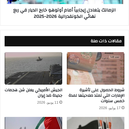
أ
ت
الزمالك يتعادل إيجابياً أمام أوتوهو خارج الديار في ربع
و
ع
نهائي الكونفدرالية 2026-2025
ت
ا
و
د
ه
ل
و
إ
ف
مقالات ذات صلة
ي
ي
ج
ر
ا
ب
ب
ع
ي
ن
اً
ه
أ
ا
م
ئ
ا
شروط الحصول على تأشيرة
الجيش الأمريكي يعلن شن هجمات
ي
الإمارات التي تمتد صلاحيتها لمدة
جديدة ضد إيران
م
خمس سنوات
ا
أ
11 يونيو، 2026
ل
و
17 يوليو، 2026
ك
ت
و
و
ن
ه