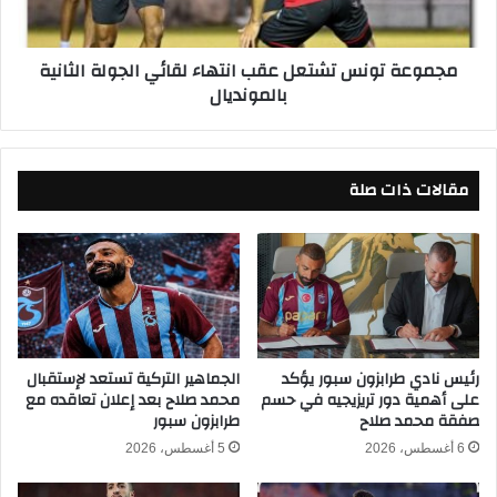
ه
و
ز
ن
مجموعة تونس تشتعل عقب انتهاء لقائي الجولة الثانية
ي
س
بالمونديال
م
ت
ة
ش
ف
ت
ا
ع
مقالات ذات صلة
د
ل
ح
ع
ة
ق
ع
ب
ل
ا
ى
ن
ي
ت
د
ه
إ
ا
رئيس نادي طرابزون سبور يؤكد
الجماهير التركية تستعد لإستقبال
على أهمية دور تريزيجيه في حسم
محمد صلاح بعد إعلان تعاقده مع
س
ء
صفقة محمد صلاح
طرابزون سبور
ب
ل
ا
ق
6 أغسطس، 2026
5 أغسطس، 2026
ن
ا
ي
ئ