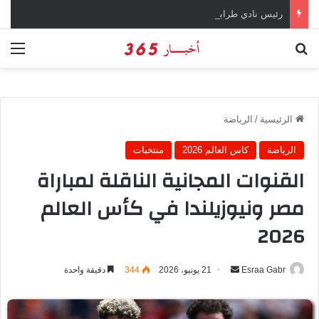
رئيس نادي طرابزون سبور يؤكد على أهمية دور تريزيجيه في حسم صفقة محمد صلاح
بحث عن
الق
الرئيسية
/
الرياضة
الرياضة
كاس العالم 2026
منتخبات
القنوات المجانية الناقلة لمباراة
مصر ونيوزيلندا في كأس العالم
2026
Esraa Gabr
أ
21 يونيو، 2026
344
دقيقة واحدة
ر
س