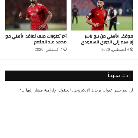
ا
ي
ا
ل
ج
و
موقف الأهلي من بيع ياسر
أخر تطورات ملف تعاقد الأهلي مع
ل
إبراهيم إلى الدوري السعودي
محمد عبد المنعم
ة
ا
4 أغسطس، 2026
4 أغسطس، 2026
ل
ث
ا
اترك تعليقاً
ن
ي
ة
لن يتم نشر عنوان بريدك الإلكتروني.
الحقول الإلزامية مشار إليها بـ
*
ب
ا
ا
ل
ل
م
ت
و
ن
ع
د