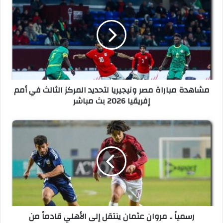
ش
ا
ه
د
ة
م
ب
ا
مشاهدة مباراة مصر ونيجيريا لتحديد المركز الثالث في أمم
ر
إفريقيا 2026 بث مباشر
ا
ة
م
ر
ص
س
ر
م
و
ي
ن
اً
ي
.
ج
.
ي
م
ر
ر
رسمياً .. مروان عثمان ينتقل إلى الأهلي قادماً من
ي
و