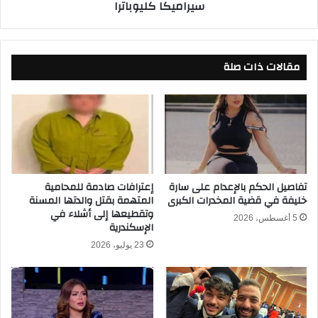
سيراميكا كليوباترا
ا
ا
ل
ن
ت
ع
ح
ث
د
مقالات ذات صلة
م
ي
ا
د
ن
ا
ي
ل
ن
م
ت
ر
ق
ك
ل
ز
إ
تفاصيل الحكم بالإعدام على سارة
إعترافات صادمة للمحامية
ا
خليفة في قضية المخدرات الكبرى
المتهمة بقتل والدتها المسنة
ل
وتقطيعها إلى أشلاء في
ل
ى
5 أغسطس، 2026
الإسكندرية
ث
ا
ا
ل
23 يوليو، 2026
ل
أ
ث
ه
ف
ل
ي
ي
أ
ق