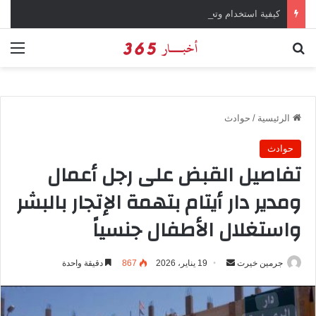
كيفية استخدام وتحميل تطبيق X تويتر سابقاً
بحث عن
الق
الرئيسية
/
حوادث
حوادث
تفاصيل القبض على رجل أعمال
ومدير دار أيتام بتهمة الإتجار بالبشر
واستغلال الأطفال جنسياً
جرمين خيرت
أ
19 يناير، 2026
867
دقيقة واحدة
ر
س
ل