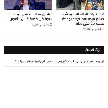
م
ا
م
د
أخر تطورات الحالة الصحية لأحمد
تفاصيل محاكمة هدير عبد الرازق
إ
م
حسام ميدو بعد تعرضه لوعكة
اليوم في قضية غسل الأموال
ف
اً
صحية حزناً على نجله
ر
24 مايو، 2026
م
24 يونيو، 2026
ي
ن
ق
س
ي
ي
ا
ر
اترك تعليقاً
2
ا
0
م
2
ي
لن يتم نشر عنوان بريدك الإلكتروني.
الحقول الإلزامية مشار إليها بـ
*
6
ك
ا
ب
ا
ث
ك
ل
م
ل
ت
ب
ي
ا
و
ع
ش
ب
ل
ر
ا
ي
ت