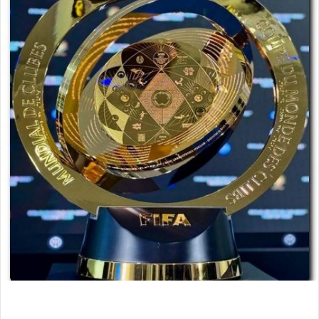
ب
ر
ي
د
ا
إ
ل
ك
ت
ر
و
ن
ي
ا