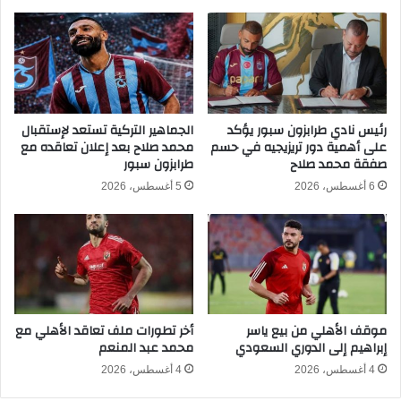
ب
ق
ا
ا
ر
م
ا
ة
ة
ا
ا
ح
ل
ت
رئيس نادي طرابزون سبور يؤكد
الجماهير التركية تستعد لإستقبال
ج
على أهمية دور تريزيجيه في حسم
محمد صلاح بعد إعلان تعاقده مع
ف
صفقة محمد صلاح
طرابزون سبور
و
ا
ل
ل
6 أغسطس، 2026
5 أغسطس، 2026
ة
ا
ا
ت
ل
ا
ث
ل
ا
ف
ل
خ
ث
ر
موقف الأهلي من بيع ياسر
أخر تطورات ملف تعاقد الأهلي مع
ة
ف
إبراهيم إلى الدوري السعودي
محمد عبد المنعم
ب
ي
ا
م
4 أغسطس، 2026
4 أغسطس، 2026
ل
ب