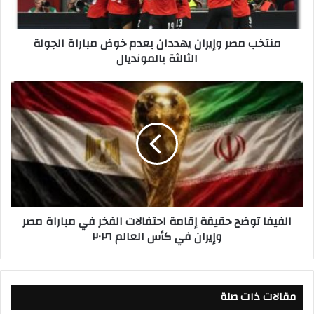
ر
و
منتخب مصر وإيران يهددان بعدم خوض مباراة الجولة
إ
الثالثة بالمونديال
ي
ر
ا
ا
ن
ل
ي
ف
ه
ي
د
ف
د
ا
ا
ت
ن
و
ب
ض
الفيفا توضح حقيقة إقامة احتفالات الفخر في مباراة مصر
ع
ح
وإيران في كأس العالم ٢٠٢٦
د
ح
م
ق
خ
ي
و
ق
ض
مقالات ذات صلة
ة
م
إ