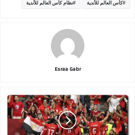
كأس العالم للأندية
نظام كأس العالم للأندية
Esraa Gabr
م
ن
ت
خ
ب
م
ص