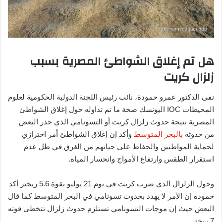
هل تم إغلاق الشواطئ المصرية بسبب
زلزال كريت
نفى الدكتور عمرو حمودة، نائب رئيس اللجنة الدولية الحكومية لعلوم
المحيطات IOC اليونسك صحة ما تم تداوله حول إغلاق الشواطئ
المصرية نتيجة حدوث زلزال كريت أو التسونامي الذي حذر البعض
من حدوثه
بالبحر المتوسط
وأكد إن إغلاق الشواطئ أمر احترازي
لحماية المواطنين والحفاظ على حياتهم من الغرق في ظل عدم
استقرار الطقس وارتفاع الأمواج وانحسار المياه.
وحول الزلزال الذي ضرب كريت في يوم 21 يوليو بقوة 5.6 ريختر أكد
حمودة إن الأمر لا يهدد بحدوث تسونامي في البحر المتوسط كما قال
البعض حيث إن موجات التسونامي تستلزم حدوث زلزال تتخطى قوته
7 ريختر.