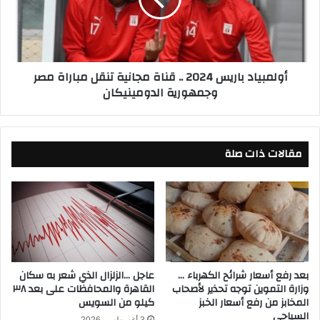
ب
.
ي
.
ا
ت
د
ع
ب
أولمبياد باريس 2024 .. قناة مجانية تنقل مباراة مصر
ر
ا
وجمهورية الدومينيكان
ف
ر
ع
ي
ل
س
ى
2
ا
مقالات ذات صلة
0
ل
2
ق
4
ن
.
و
.
ا
ق
ت
ن
ا
ا
ل
ة
بعد رفع أسعار شرائح الكهرباء …
عاجل …الزلزال الذي شعر به سكان
ن
وزارة التموين توجه تحذير لأصحاب
القاهرة والمحافظات على بعد ٣٨
م
المخابز من رفع أسعار الخبز
كيلو من السويس
ا
ج
السياحي
ق
ا
3 أغسطس، 2026