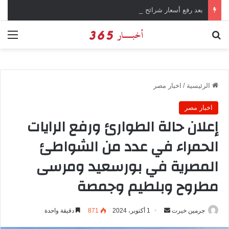
بعد رفع أسعار شرائح الكهرباء … وزارة التموين توجه تحذير لأصحاب المخابز من رفع أسعار الخبز السياحي
بحث عن
الق
الرئيسية
/
اخبار مصر
اخبار مصر
إعلان حالة الطوارئ ورفع الرايات
الحمراء في عدد من الشواطئ
المصرية في بورسعيد ومرسى
مطروح وبلطيم وجمصة
جرمين خيرت
أ
1 أكتوبر، 2024
871
دقيقة واحدة
ر