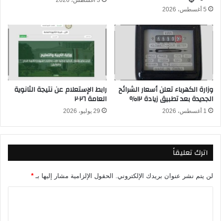
ل
ن
5 أغسطس، 2026
ة
ي
ل
ة
م
ت
ب
ن
ا
ق
ر
ل
ي
م
وزارة الكهرباء تعلن أسعار الشرائح
رابط الإستعلام عن نتيجة الثانوية
ا
ب
الجديدة بعد تطبيق زيادة ١٢٪
العامة ٢٠٢٦
ت
ا
م
1 أغسطس، 2026
29 يوليو، 2026
ر
ن
ا
ت
ة
خ
م
اترك تعليقاً
ب
ص
م
ر
ص
و
لن يتم نشر عنوان بريدك الإلكتروني.
الحقول الإلزامية مشار إليها بـ
*
ر
ج
ا
ا
م
ل
ه
ل
أ
و