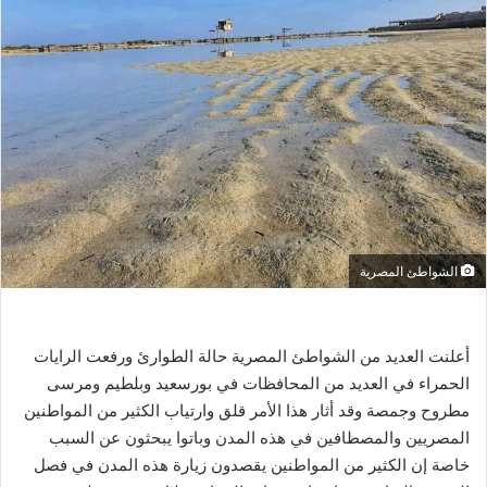
س
ل
ب
ر
ي
د
ا
إ
ل
ك
الشواطئ المصرية
ت
ر
و
ن
أعلنت العديد من الشواطئ المصرية حالة الطوارئ ورفعت الرايات
ي
الحمراء في العديد من المحافظات في بورسعيد وبلطيم ومرسى
ا
مطروح وجمصة وقد أثار هذا الأمر قلق وارتياب الكثير من المواطنين
المصريين والمصطافين في هذه المدن وباتوا يبحثون عن السبب
خاصة إن الكثير من المواطنين يقصدون زيارة هذه المدن في فصل