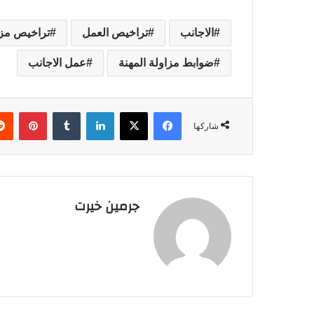
الاجانب
تراخيص العمل
تراخيص مزا
ضوابط مزاولة المهنة
عمل الاجانب
فيسبوك
‫X
لينكدإن
‏Tumblr
بينتيريست
شاركها
جرمين خيرت