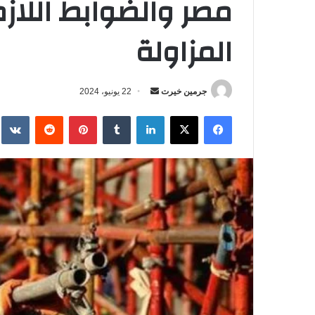
مصر والضوابط اللازم
المزاولة
جرمين خيرت
أ
22 يونيو، 2024
ر
فيسبوك
‫X
لينكدإن
‏Tumblr
بينتيريست
‏Reddit
‏te
س
ل
ب
ر
ي
د
ا
إ
ل
ك
ت
ر