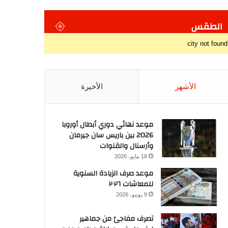
الطقس
city not found
الأشهر
الأخيرة
موعد نهائي دوري أبطال أوروبا
2026 بين باريس سان جيرمان
وأرسنال والقنوات
18 مايو، 2026
موعد صرف الزيادة السنوية
للمعاشات ٢٠٢٦
9 يونيو، 2026
تصرف مفاجئ من جماهير