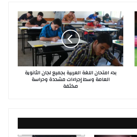
ب
د
ء
ا
م
ت
ح
ا
ن
بدء امتحان اللغة العربية بجميع لجان الثانوية
ا
العامة وسط إجراءات مشددة وحراسة
ل
مكثفة
ل
غ
ة
ا
ل
ع
ر
ب
ي