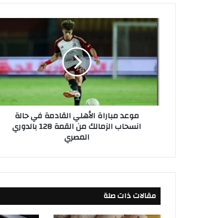
م
و
ع
د
م
ب
ا
ر
ا
موعد مباراة الأهلي القادمة في حالة
ة
انسحاب الزمالك من القمة 128 بالدوري
ا
المصري
ل
أ
ه
ل
ي
ا
مقالات ذات صلة
ل
ق
ا