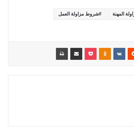
ولة المهنة
شروط مزاولة العمل
‏Reddit
‏VKontakte
Odnoklassniki
‫Pocket
مشاركة عبر البريد
طباعة