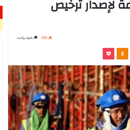
ة لإصدار ترخيص
985
دقيقة واحدة
VKontak
Odnoklassniki
‫Pocket