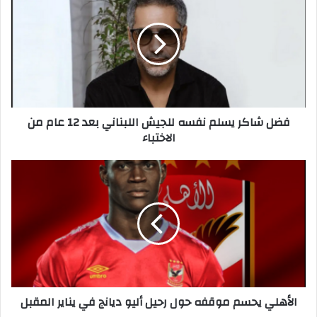
ض
ل
ش
ا
ك
ر
ي
س
فضل شاكر يسلم نفسه للجيش اللبناني بعد 12 عام من
ل
الاختباء
م
ن
ف
ا
س
ل
ه
أ
ل
ه
ل
ل
ج
ي
ي
ي
ش
ح
ا
س
الأهلي يحسم موقفه حول رحيل أليو ديانج في يناير المقبل
ل
م
ل
م