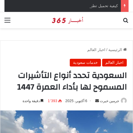
كيفية تحميل تطبيق تيمو temu للتسوق الإلكتروني عبر الإنترنت
بحث عن
الق
الرئيسية
/
اخبار العالم
اخبار العالم
خدمات سعودية
السعودية تحدد أنواع التأشيرات
المسموح لها بأداء العمرة 1447
جرمين خيرت
أ
6 أكتوبر، 2025
1٬393
دقيقة واحدة
ر
س
ل
ب