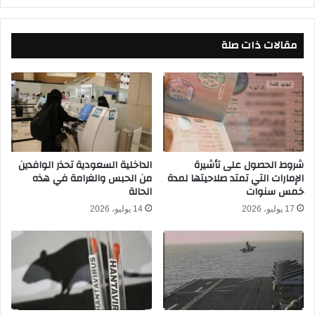
ب
و
ن
ق
مقالات ذات صلة
ا
ف
ن
ه
ي
ح
ب
و
ع
ل
د
ر
1
ح
2
ي
ع
شروط الحصول على تأشيرة
الداخلية السعودية تحذر الوافدين
ل
الإمارات التي تمتد صلاحيتها لمدة
من الحبس والغرامة في هذه
ا
أ
خمس سنوات
الحالة
م
ل
م
ي
17 يوليو، 2026
14 يوليو، 2026
ن
و
ا
د
ل
ي
ا
ا
خ
ن
ت
ج
ب
ف