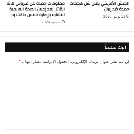
الجيش الأمريكي يعلن شن هجمات
معلومات جديدة عن فيروس هانتا
ا
ي
جديدة ضد إيران
القاتل بعد إعلان الصحة العالمية
ء
ي
انتشاره وإصابة خمس حالات به
ن
11 يونيو، 2026
7 مايو، 2026
ا
ي
ر
ا
اترك تعليقاً
ل
م
ق
لن يتم نشر عنوان بريدك الإلكتروني.
الحقول الإلزامية مشار إليها بـ
*
ب
ا
ل
ل
ت
ع
ل
ي
ق