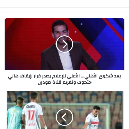
ب
ع
د
ش
ك
و
ى
ا
ل
بعد شكوى الأهلي.... الأعلى للإعلام يصدر قرار بإيقاف هاني
أ
حتحوت وتغريم قناة مودرن
ه
ل
ي
م
.
و
.
ع
.
د
.
م
ا
ب