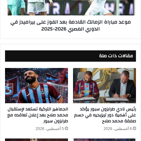
ل
ا
أ
ر
ع
ا
موعد مباراة الزمالك القادمة بعد الفوز على بيراميدز في
ل
ة
الدوري المصري 2026-2025
ى
ا
ل
ل
ل
ز
إ
م
ع
مقالات ذات صلة
ا
ل
ل
ا
ك
م
ا
ي
ل
ص
ق
د
ا
ر
د
ق
م
رئيس نادي طرابزون سبور يؤكد
الجماهير التركية تستعد لإستقبال
ر
على أهمية دور تريزيجيه في حسم
محمد صلاح بعد إعلان تعاقده مع
ة
صفقة محمد صلاح
طرابزون سبور
ا
ب
ر
ع
6 أغسطس، 2026
5 أغسطس، 2026
ب
د
إ
ا