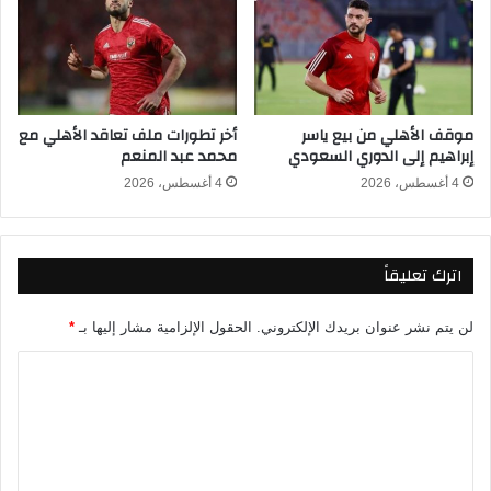
ي
ل
ق
ف
ا
و
ف
ز
ه
ع
موقف الأهلي من بيع ياسر
أخر تطورات ملف تعاقد الأهلي مع
ا
ل
إبراهيم إلى الدوري السعودي
محمد عبد المنعم
ن
ى
ي
ب
4 أغسطس، 2026
4 أغسطس، 2026
ح
ي
ت
ر
ح
ا
اترك تعليقاً
و
م
ت
ي
و
د
لن يتم نشر عنوان بريدك الإلكتروني.
الحقول الإلزامية مشار إليها بـ
*
ت
ز
غ
ف
ا
ر
ي
ل
ي
ا
ت
م
ل
ق
د
ع
ن
و