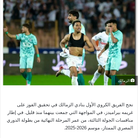
ل
ب
ر
ي
د
ا
إ
ل
ك
ت
ر
الزمالك
و
ن
ي
نجح الفريق الكروي الأول بنادي الزمالك في تحقيق الفوز على
ا
غريمه بيراميدز، في المواجهة التي جمعت بينهما منذ قليل. في إطار
منافسات الجولة الثالثة، من عمر المرحلة النهائية من بطولة الدوري
المصري الممتاز، موسم 2026-2025.