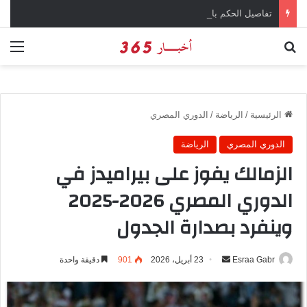
تفاصيل الحكم بالإعدام على سارة خليفة في قضية المخدرات الكبرى
بحث عن
الق
الرئيسية
/
الرياضة
/
الدوري المصري
الدوري المصري
الرياضة
الزمالك يفوز على بيراميدز في
الدوري المصري 2026-2025
وينفرد بصدارة الجدول
Esraa Gabr
أ
23 أبريل، 2026
901
دقيقة واحدة
ر
س