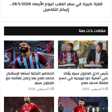
قفزة كبيرة في سعر الذهب اليوم الأربعاء 28/1/2026 ..
ا
ف
إليكم التفاصيل
د
ي
ة
س
ا
ع
ل
ر
إ
مقالات ذات صلة
ا
ع
ل
د
ذ
ا
ه
د
ب
ي
ا
ة
ل
٢
ي
٠
و
رئيس نادي طرابزون سبور يؤكد
الجماهير التركية تستعد لإستقبال
٢
على أهمية دور تريزيجيه في حسم
محمد صلاح بعد إعلان تعاقده مع
م
صفقة محمد صلاح
طرابزون سبور
٦
ا
ب
ل
6 أغسطس، 2026
5 أغسطس، 2026
ا
أ
ل
ر
ا
ب
س
ع