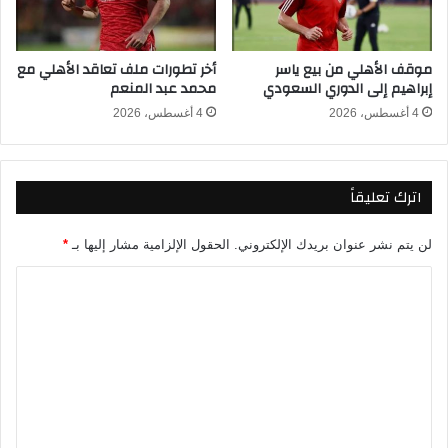
م
ا
و
ء
ر
2
موقف الأهلي من بيع ياسر
أخر تطورات ملف تعاقد الأهلي مع
ق
8
إبراهيم إلى الدوري السعودي
محمد عبد المنعم
م
/
ا
1
4 أغسطس، 2026
4 أغسطس، 2026
ل
/
ج
2
ل
0
اترك تعليقاً
و
2
س
6
.
لن يتم نشر عنوان بريدك الإلكتروني.
الحقول الإلزامية مشار إليها بـ
*
.
إ
ا
ل
ل
ي
ت
ك
م
ع
ا
ل
ل
ت
ي