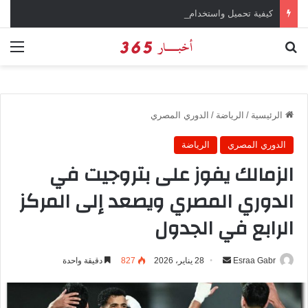
كيفية تحميل واستخدام تطبيق Canva للهواتف الذكية
بحث عن
الق
الرئيسية
/
الرياضة
/
الدوري المصري
الدوري المصري
الرياضة
الزمالك يفوز على بتروجيت في
الدوري المصري ويصعد إلى المركز
الرابع في الجدول
Esraa Gabr
أ
28 يناير، 2026
827
دقيقة واحدة
ر
س