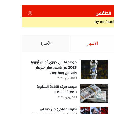
الطقس
city not found
الأشهر
الأخيرة
موعد نهائي دوري أبطال أوروبا
2026 بين باريس سان جيرمان
وأرسنال والقنوات
18 مايو، 2026
موعد صرف الزيادة السنوية
للمعاشات ٢٠٢٦
9 يونيو، 2026
تصرف مفاجئ من جماهير