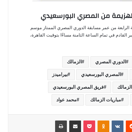
 الهزيمة من المصري البورسعيدي
 الرابعة من عمر مسابقة الدوري المصري الممتاز موسم
ثنين الموافق 2 من شهر ديسمبر القادم في تمام الساعة الثامنة مساءًا بتوقيت القاهرة،
الدوري المصري
الزمالك
المصري البورسعيدي
بيراميدز
لزمالك
فريق المصري البورسعيدي
مباريات الزمالك
محمد عواد
‏Reddit
‏VKontakte
Odnoklassniki
‫Pocket
مشاركة عبر البريد
طباعة