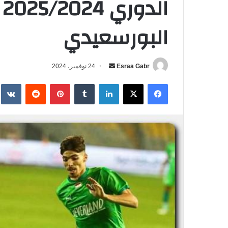
ا
البورسعيدي
Esraa Gabr
أ
24 نوفمبر، 2024
ر
فيسبوك
‫X
لينكدإن
‏Tumblr
بينتيريست
‏Reddit
‏te
س
ل
ب
ر
ي
د
ا
إ
ل
ك
ت
ر