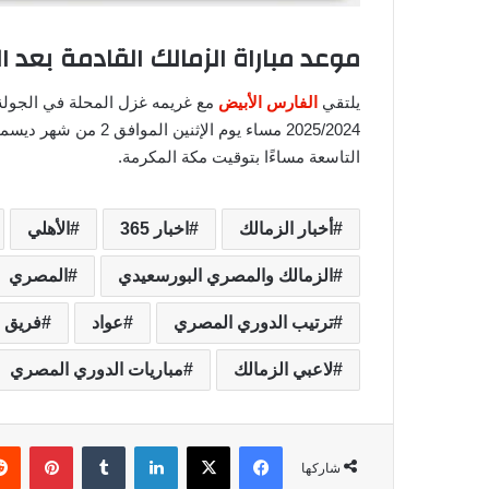
موعد مباراة الزمالك القادمة بعد
يلتقي
الفارس الأبيض
مع غريمه غزل المحلة في الجولة
2025/2024 مساء يوم الإ
التاسعة مساءًا بتوقيت مكة المكرمة.
أخبار الزمالك
اخبار 365
الأهلي
الزمالك والمصري البورسعيدي
المصري
ترتيب الدوري المصري
عواد
فريق ا
لاعبي الزمالك
مباريات الدوري المصري
فيسبوك
‫X
لينكدإن
‏Tumblr
بينتيريست
شاركها