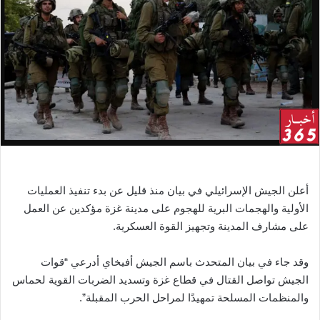
ب
ر
ي
د
ا
إ
ل
ك
ت
ر
و
أعلن الجيش الإسرائيلي في بيان منذ قليل عن بدء تنفيذ العمليات
ن
الأولية والهجمات البرية للهجوم على مدينة غزة مؤكدين عن العمل
ي
على مشارف المدينة وتجهيز القوة العسكرية.
ا
وقد جاء في بيان المتحدث باسم الجيش أفيخاي أدرعي “قوات
الجيش تواصل القتال في قطاع غزة وتسديد الضربات القوية لحماس
والمنظمات المسلحة تمهيدًا لمراحل الحرب المقبلة”.