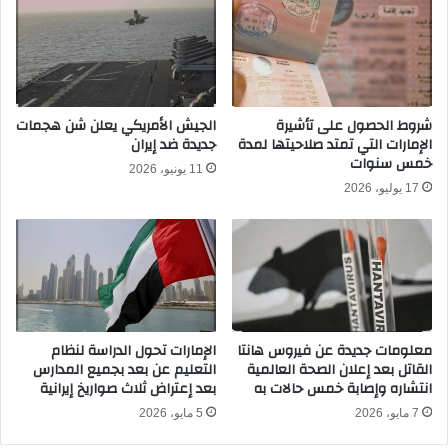
ح
ي
ا
و
ل
ب
ت
ي
ح
ر
ق
ا
شروط الحصول على تأشيرة
الجيش الأمريكي يعلن شن هجمات
ي
الإمارات التي تمتد صلاحيتها لمدة
جديدة ضد إيران
م
خمس سنوات
ق
ي
11 يونيو، 2026
ف
د
17 يوليو، 2026
ي
ز
س
ب
ب
ث
ب
م
و
ب
ف
ا
ا
ش
معلومات جديدة عن فيروس هانتا
الإمارات تحول الدراسة لنظام
ت
ر
القاتل بعد إعلان الصحة العالمية
التعليم عن بعد بجميع المدارس
ه
ف
انتشاره وإصابة خمس حالات به
بعد إعتراض ثلاث صواريخ إيرانية
و
ي
ت
7 مايو، 2026
5 مايو، 2026
ا
ت
ل