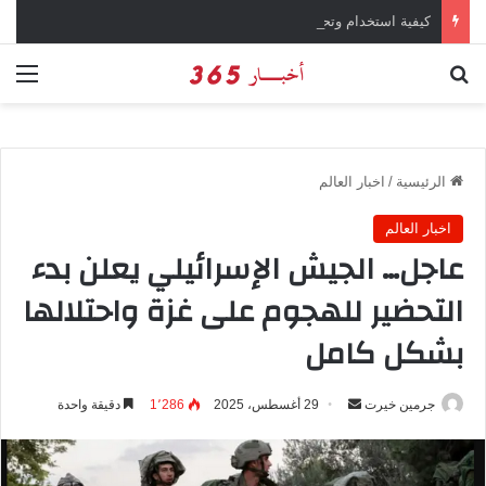
كيفية استخدام وتحميل تطبيق X تويتر سابقاً
بحث عن
الق
الرئيسية
/
اخبار العالم
اخبار العالم
عاجل… الجيش الإسرائيلي يعلن بدء
التحضير للهجوم على غزة واحتلالها
بشكل كامل
جرمين خيرت
أ
29 أغسطس، 2025
1٬286
دقيقة واحدة
ر
س
ل