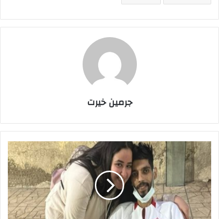
جرمين خيرت
و
ا
ل
د
ة
إ
ب
ر