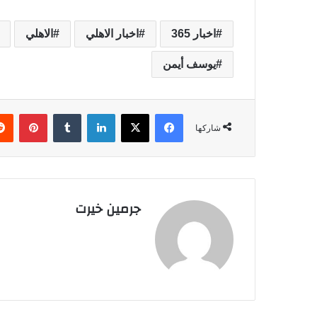
اخبار 365
اخبار الاهلي
الاهلي
يوسف أيمن
فيسبوك
‫X
لينكدإن
‏Tumblr
بينتيريست
شاركها
جرمين خيرت