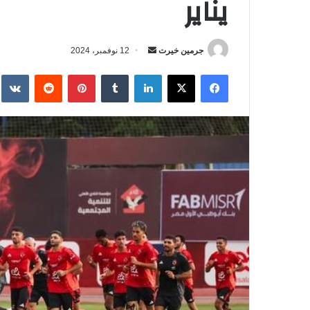
يناير
جرمين خيرت
أ
12 نوفمبر، 2024
ر
فيسبوك
‫X
لينكدإن
‏Tumblr
بينتيريست
‏Reddit
‏te
س
ل
ب
ر
ي
د
ا
إ
ل
ك
ت
ر
و
ن