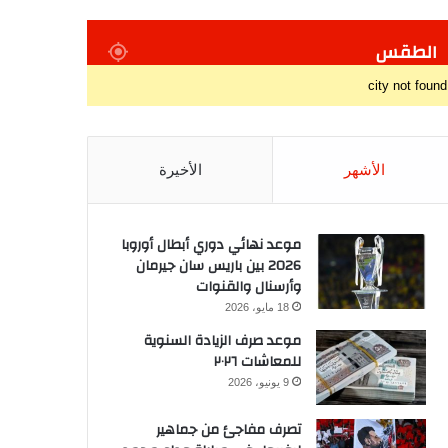
الطقس
city not found
الأشهر
الأخيرة
موعد نهائي دوري أبطال أوروبا
2026 بين باريس سان جيرمان
وأرسنال والقنوات
18 مايو، 2026
موعد صرف الزيادة السنوية
للمعاشات ٢٠٢٦
9 يونيو، 2026
تصرف مفاجئ من جماهير