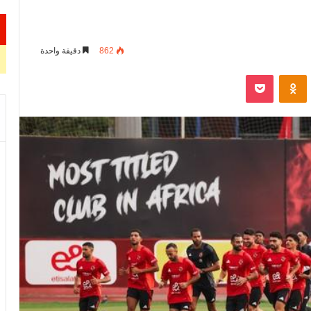
862
دقيقة واحدة
VKontak
Odnoklassniki
‫Pocket