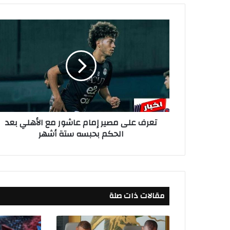
ت
ع
ر
ف
ع
ل
ى
م
ص
تعرف على مصير إمام عاشور مع الأهلي بعد
ي
الحكم بحبسه ستة أشهر
ر
إ
م
ا
م
ع
مقالات ذات صلة
ا
ش
و
ر