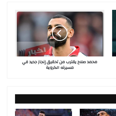
م
ح
م
د
ص
ل
ا
ح
ي
محمد صلاح يقترب من تحقيق إنجاز جديد في
ق
مسيرته الكروية
ت
ر
ب
م
ن
ت
ح
ق
ي
ق