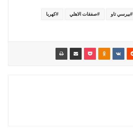
بيرسي تاو
صفقات الاهلي
كهربا
‏Reddit
‏VKontakte
Odnoklassniki
‫Pocket
مشاركة عبر البريد
طباعة