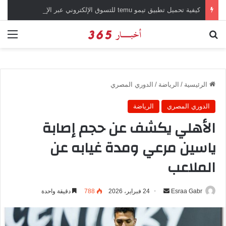
كيفية تحميل تطبيق تيمو temu للتسوق الإلكتروني عبر الإنترنت
بحث عن
الق
الرئيسية
/
الرياضة
/
الدوري المصري
الدوري المصري
الرياضة
الأهلي يكشف عن حجم إصابة
ياسين مرعي ومدة غيابه عن
الملاعب
Esraa Gabr
أ
24 فبراير، 2026
788
دقيقة واحدة
ر
س