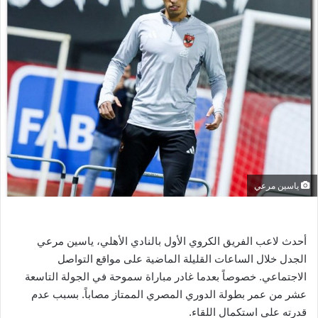
ل
ب
ر
ي
د
ا
إ
ل
ك
ت
ر
ياسين مرعي
و
ن
ي
أحدث لاعب الفريق الكروي الأول بالنادي الأهلي، ياسين مرعي
ا
الجدل خلال الساعات القليلة الماضية على مواقع التواصل
الاجتماعي. خصوصاً بعدما غادر مباراة سموحة في الجولة التاسعة
عشر من عمر بطولة الدوري المصري الممتاز مصاباً. بسبب عدم
قدرته على استكمال اللقاء.