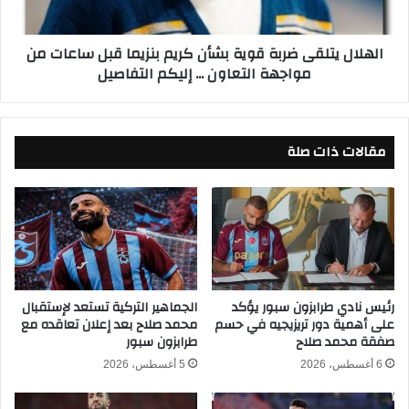
ب
ت
ة
ل
الهلال يتلقى ضربة قوية بشأن كريم بنزيما قبل ساعات من
ا
ق
مواجهة التعاون ... إليكم التفاصيل
ل
ى
و
ض
ن
ر
ش
ب
و
مقالات ذات صلة
ة
م
ق
د
و
ة
ي
غ
ة
ي
ب
ا
ش
ب
أ
ه
ن
رئيس نادي طرابزون سبور يؤكد
الجماهير التركية تستعد لإستقبال
ع
على أهمية دور تريزيجيه في حسم
محمد صلاح بعد إعلان تعاقده مع
ك
صفقة محمد صلاح
طرابزون سبور
ن
ر
ا
ي
6 أغسطس، 2026
5 أغسطس، 2026
ل
م
م
ب