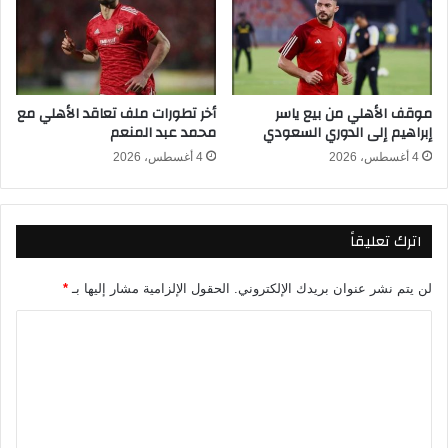
ل
ن
ا
ز
ع
ي
ب
م
ا
موقف الأهلي من بيع ياسر
أخر تطورات ملف تعاقد الأهلي مع
ق
إبراهيم إلى الدوري السعودي
محمد عبد المنعم
ب
ل
4 أغسطس، 2026
4 أغسطس، 2026
س
ا
ع
اترك تعليقاً
ا
ت
م
لن يتم نشر عنوان بريدك الإلكتروني.
الحقول الإلزامية مشار إليها بـ
*
ن
م
ا
و
ل
ا
ت
ج
ه
ع
ة
ل