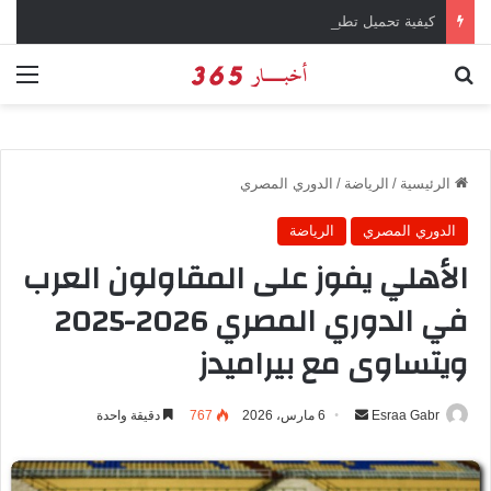
كيفية تحميل تطبيق تيمو temu للتسوق الإلكتروني عبر الإنترنت
بحث عن
الق
الرئيسية
/
الرياضة
/
الدوري المصري
الدوري المصري
الرياضة
الأهلي يفوز على المقاولون العرب
في الدوري المصري 2026-2025
ويتساوى مع بيراميدز
Esraa Gabr
أ
6 مارس، 2026
767
دقيقة واحدة
ر
س