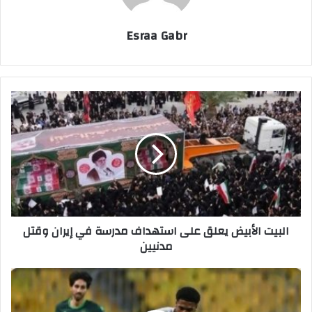
Esraa Gabr
ا
ل
ب
ي
ت
ا
ل
أ
ب
البيت الأبيض يعلق على استهداف مدرسة في إيران وقتل
ي
مدنيين
ض
ي
ع
م
ل
ش
ق
ا