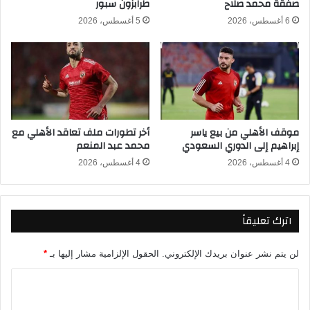
صفقة محمد صلاح
طرابزون سبور
ن
ح
و
ا
6 أغسطس، 2026
5 أغسطس، 2026
ق
د
ت
ب
ل
ث
م
م
د
ب
ن
ا
ي
ش
موقف الأهلي من بيع ياسر
أخر تطورات ملف تعاقد الأهلي مع
ي
ر
إبراهيم إلى الدوري السعودي
محمد عبد المنعم
ن
ف
ي
4 أغسطس، 2026
4 أغسطس، 2026
ا
ل
د
اترك تعليقاً
و
ر
ي
لن يتم نشر عنوان بريدك الإلكتروني.
الحقول الإلزامية مشار إليها بـ
*
ا
ل
ا
م
ل
ص