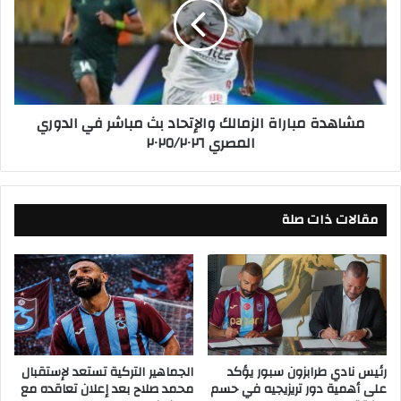
ع
ه
ل
د
ى
ة
ا
م
س
ب
ت
ا
مشاهدة مباراة الزمالك والإتحاد بث مباشر في الدوري
ه
ر
المصري ٢٠٢٥/٢٠٢٦
د
ا
ا
ة
ف
ا
م
ل
د
مقالات ذات صلة
ز
ر
م
س
ا
ة
ل
ف
ك
ي
و
إ
ا
ي
ل
ر
إ
رئيس نادي طرابزون سبور يؤكد
الجماهير التركية تستعد لإستقبال
ا
على أهمية دور تريزيجيه في حسم
محمد صلاح بعد إعلان تعاقده مع
ت