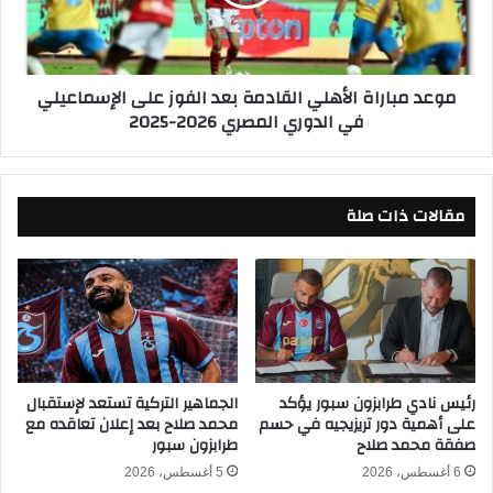
ي
ب
و
ا
ا
ر
ل
ا
موعد مباراة الأهلي القادمة بعد الفوز على الإسماعيلي
إ
ة
في الدوري المصري 2026-2025
س
ا
م
ل
ا
أ
ع
ه
ي
مقالات ذات صلة
ل
ل
ي
ي
ا
ب
ل
ث
ق
م
ا
ب
د
ا
م
ش
ة
رئيس نادي طرابزون سبور يؤكد
الجماهير التركية تستعد لإستقبال
ر
على أهمية دور تريزيجيه في حسم
محمد صلاح بعد إعلان تعاقده مع
ب
صفقة محمد صلاح
طرابزون سبور
ف
ع
ي
د
6 أغسطس، 2026
5 أغسطس، 2026
ا
ا