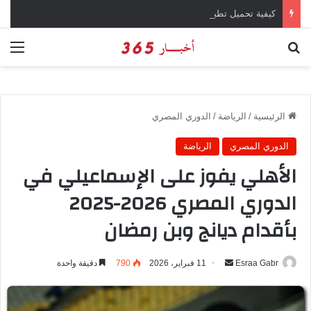
كيفية تحميل تطبيق تيمو temu للتسوق الإلكتروني عبر الإنترنت
بحث عن
الق
الرئيسية
/
الرياضة
/
الدوري المصري
الدوري المصري
الرياضة
الأهلي يفوز على الإسماعيلي في
الدوري المصري 2026-2025
بأقدام ديانج وبن رمضان
Esraa Gabr
أ
11 فبراير، 2026
790
دقيقة واحدة
ر
س