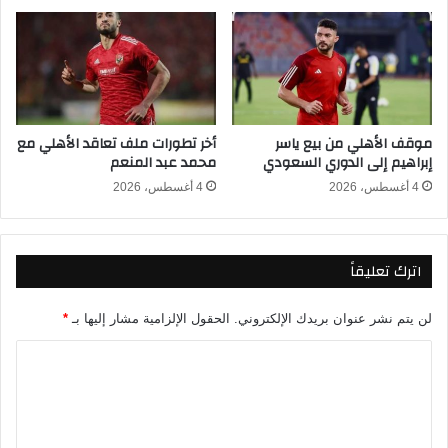
ل
ل
د
ف
و
و
ر
ز
ي
ع
ا
ل
موقف الأهلي من بيع ياسر
أخر تطورات ملف تعاقد الأهلي مع
ل
ى
إبراهيم إلى الدوري السعودي
محمد عبد المنعم
م
ا
ص
ل
4 أغسطس، 2026
4 أغسطس، 2026
ر
إ
ي
س
٢
م
اترك تعليقاً
٠
ا
٢
ع
٥
ي
لن يتم نشر عنوان بريدك الإلكتروني.
الحقول الإلزامية مشار إليها بـ
*
/
ل
٢
ي
ا
٠
ف
ل
١
ي
ت
٦
ا
ل
ع