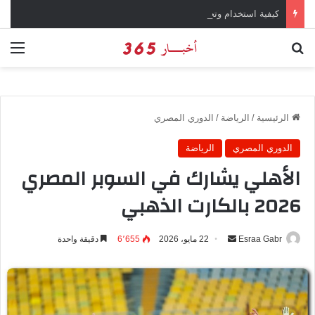
كيفية استخدام وتحميل تطبيق X تويتر سابقاً
بحث عن
الق
الرئيسية
/
الرياضة
/
الدوري المصري
الدوري المصري
الرياضة
الأهلي يشارك في السوبر المصري
2026 بالكارت الذهبي
Esraa Gabr
أ
22 مايو، 2026
6٬655
دقيقة واحدة
ر
س
ل
ب