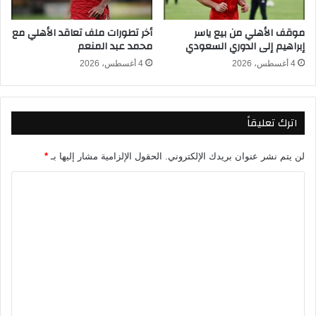
و
م
ا
2
موقف الأهلي من بيع ياسر
أخر تطورات ملف تعاقد الأهلي مع
ل
0
إبراهيم إلى الدوري السعودي
محمد عبد المنعم
و
2
ا
6
4 أغسطس، 2026
4 أغسطس، 2026
س
و
ت
م
خ
و
اترك تعليقاً
د
ا
ا
ع
م
ي
لن يتم نشر عنوان بريدك الإلكتروني.
الحقول الإلزامية مشار إليها بـ
*
ط
د
ر
م
ا
ق
ب
ل
ا
ا
ت
ل
ر
د
ي
ع
ف
ا
ل
ع
ت
ا
ه
ي
ل
ق
م