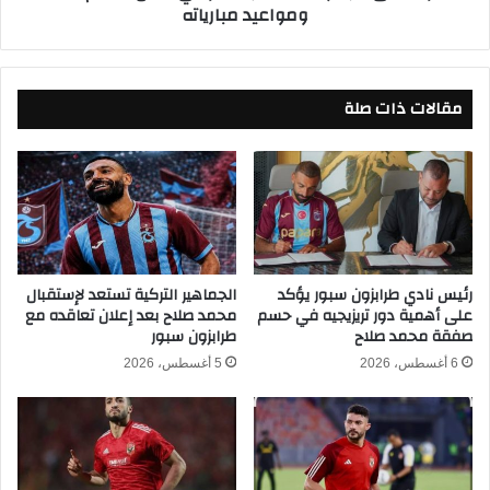
ومواعيد مبارياته
ب
و
ا
ع
ي
ة
ل
م
ل
مقالات ذات صلة
ن
م
ت
و
خ
ب
ب
ا
م
ي
ص
ل
ر
و
ف
ت
ي
رئيس نادي طرابزون سبور يؤكد
الجماهير التركية تستعد لإستقبال
ح
على أهمية دور تريزيجيه في حسم
محمد صلاح بعد إعلان تعاقده مع
ك
صفقة محمد صلاح
طرابزون سبور
و
أ
ي
س
6 أغسطس، 2026
5 أغسطس، 2026
ل
ا
ا
ل
ل
ع
أ
ا
م
ل